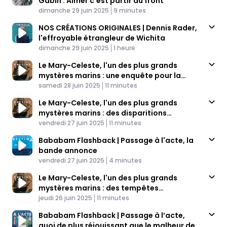
Gabin : Aimer c'est partir au front
Published At
Time
dimanche 29 juin 2025
9 minutes
NOS CRÉATIONS ORIGINALES | Dennis Rader,
l'effroyable étrangleur de Wichita
Published At
Time
dimanche 29 juin 2025
1 heure
Le Mary-Celeste, l'un des plus grands
mystères marins : une enquête pour la
Published At
vérité (4/4)
Time
samedi 28 juin 2025
11 minutes
Le Mary-Celeste, l'un des plus grands
mystères marins : des disparitions
Published At
inexplicables (3/4)
Time
vendredi 27 juin 2025
11 minutes
Bababam Flashback | Passage à l'acte, la
bande annonce
Published At
Time
vendredi 27 juin 2025
4 minutes
Le Mary-Celeste, l'un des plus grands
mystères marins : des tempêtes
Published At
cataclysmiques (2/4)
Time
jeudi 26 juin 2025
11 minutes
Bababam Flashback | Passage à l’acte,
quoi de plus réjouissant que le malheur des