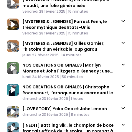
maudit, une folie généralisée
Published At
Time
vendredi 28 février 2025
16 minutes
[MYSTERES & LEGENDES] Forrest Fenn, le
trésor mythique des Etats-Unis
Published At
Time
vendredi 28 février 2025
15 minutes
[MYSTERES & LEGENDES] Gilles Garnier,
l’histoire d’un véritable loup garou
Published At
Time
jeudi 27 février 2025
14 minutes
NOS CREATIONS ORIGINALES | Marilyn
Monroe et John Fitzgerald Kennedy : une
Published At
histoire politiquement incorrecte
Time
lundi 24 février 2025
50 minutes
NOS CREATIONS ORIGINALES | Christophe
Rocancourt, l’arnaqueur qui escroquait les
Published At
stars d’Hollywood
Time
dimanche 23 février 2025
1 heure
[LOVE STORY] Yoko Ono et John Lennon
Published At
Time
dimanche 23 février 2025
11 minutes
[INEDIT] Battling Siki, le champion de boxe
français effacé de l’histoire : un combat à