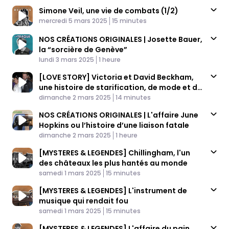
Simone Veil, une vie de combats (1/2)
Published At
Time
mercredi 5 mars 2025
15 minutes
NOS CRÉATIONS ORIGINALES | Josette Bauer,
la “sorcière de Genève”
Published At
Time
lundi 3 mars 2025
1 heure
[LOVE STORY] Victoria et David Beckham,
une histoire de starification, de mode et de
Published At
famille
Time
dimanche 2 mars 2025
14 minutes
NOS CRÉATIONS ORIGINALES | L'affaire June
Hopkins ou l’histoire d’une liaison fatale
Published At
Time
dimanche 2 mars 2025
1 heure
[MYSTERES & LEGENDES] Chillingham, l'un
des châteaux les plus hantés au monde
Published At
Time
samedi 1 mars 2025
15 minutes
[MYSTERES & LEGENDES] L'instrument de
musique qui rendait fou
Published At
Time
samedi 1 mars 2025
15 minutes
[MYSTERES & LEGENDES] L'affaire du pain