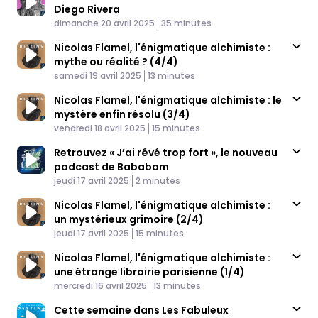
Diego Rivera
Published At
Time
dimanche 20 avril 2025
35 minutes
Nicolas Flamel, l'énigmatique alchimiste :
mythe ou réalité ? (4/4)
Published At
Time
samedi 19 avril 2025
13 minutes
Nicolas Flamel, l'énigmatique alchimiste : le
mystère enfin résolu (3/4)
Published At
Time
vendredi 18 avril 2025
15 minutes
Retrouvez « J’ai rêvé trop fort », le nouveau
podcast de Bababam
Published At
Time
jeudi 17 avril 2025
2 minutes
Nicolas Flamel, l'énigmatique alchimiste :
un mystérieux grimoire (2/4)
Published At
Time
jeudi 17 avril 2025
15 minutes
Nicolas Flamel, l'énigmatique alchimiste :
une étrange librairie parisienne (1/4)
Published At
Time
mercredi 16 avril 2025
13 minutes
Cette semaine dans Les Fabuleux