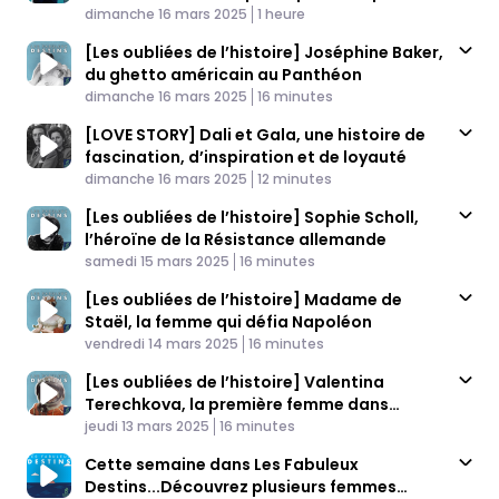
Published At
stars d’Hollywood
Time
dimanche 16 mars 2025
1 heure
[Les oubliées de l’histoire] Joséphine Baker,
du ghetto américain au Panthéon
Published At
Time
dimanche 16 mars 2025
16 minutes
[LOVE STORY] Dali et Gala, une histoire de
fascination, d’inspiration et de loyauté
Published At
Time
dimanche 16 mars 2025
12 minutes
[Les oubliées de l’histoire] Sophie Scholl,
l’héroïne de la Résistance allemande
Published At
Time
samedi 15 mars 2025
16 minutes
[Les oubliées de l’histoire] Madame de
Staël, la femme qui défia Napoléon
Published At
Time
vendredi 14 mars 2025
16 minutes
[Les oubliées de l’histoire] Valentina
Terechkova, la première femme dans
Published At
l’espace
Time
jeudi 13 mars 2025
16 minutes
Cette semaine dans Les Fabuleux
Destins...Découvrez plusieurs femmes