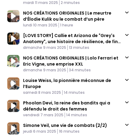
Published At
disparues de l'histoire
Time
mardi 11 mars 2025
2 minutes
NOS CRÉATIONS ORIGINALES | Le meurtre
d’Élodie Kulik ou le combat d’un père
Published At
Time
lundi 10 mars 2025
1 heure
[LOVE STORY] Callie et Arizona de "Grey's
Anatomy", une histoire de résilience, de fin
Published At
heureuse et d'homosexualité
Time
dimanche 9 mars 2025
13 minutes
NOS CRÉATIONS ORIGINALES | Lolo Ferrari et
Eric Vigne, une emprise XXL
Published At
Time
dimanche 9 mars 2025
34 minutes
Louise Weiss, la pionnière méconnue de
l’Europe
Published At
Time
samedi 8 mars 2025
14 minutes
Phoolan Devi, la reine des bandits qui a
défendu le droit des femmes
Published At
Time
vendredi 7 mars 2025
14 minutes
Simone Veil, une vie de combats (2/2)
Published At
Time
jeudi 6 mars 2025
16 minutes