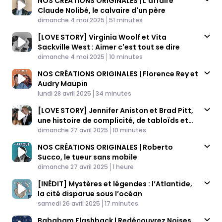
NOS CRÉATIONS ORIGINALES | L'affaire
Claude Nolibé, le calvaire d'un père
Published At
Time
dimanche 4 mai 2025
51 minutes
[LOVE STORY] Virginia Woolf et Vita
Sackville West : Aimer c'est tout se dire
Published At
Time
dimanche 4 mai 2025
10 minutes
NOS CRÉATIONS ORIGINALES | Florence Rey et
Audry Maupin
Published At
Time
lundi 28 avril 2025
34 minutes
[LOVE STORY] Jennifer Aniston et Brad Pitt,
une histoire de complicité, de tabloïds et
Published At
d'amitié
Time
dimanche 27 avril 2025
10 minutes
NOS CRÉATIONS ORIGINALES | Roberto
Succo, le tueur sans mobile
Published At
Time
dimanche 27 avril 2025
1 heure
[INÉDIT] Mystères et légendes : l’Atlantide,
la cité disparue sous l’océan
Published At
Time
samedi 26 avril 2025
17 minutes
Bababam Flashback | Redécouvrez Noises,