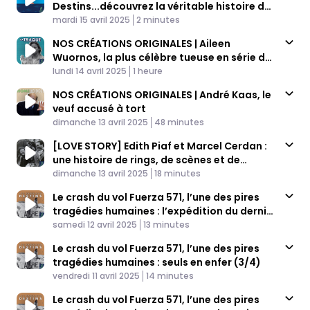
Destins...découvrez la véritable histoire de
Published At
Nicolas Flamel
Time
mardi 15 avril 2025
2 minutes
NOS CRÉATIONS ORIGINALES | Aileen
Wuornos, la plus célèbre tueuse en série des
Published At
Etats Unis
Time
lundi 14 avril 2025
1 heure
NOS CRÉATIONS ORIGINALES | André Kaas, le
veuf accusé à tort
Published At
Time
dimanche 13 avril 2025
48 minutes
[LOVE STORY] Edith Piaf et Marcel Cerdan :
une histoire de rings, de scènes et de
Published At
voyages
Time
dimanche 13 avril 2025
18 minutes
Le crash du vol Fuerza 571, l’une des pires
tragédies humaines : l’expédition du dernier
Published At
espoir (4/4)
Time
samedi 12 avril 2025
13 minutes
Le crash du vol Fuerza 571, l’une des pires
tragédies humaines : seuls en enfer (3/4)
Published At
Time
vendredi 11 avril 2025
14 minutes
Le crash du vol Fuerza 571, l’une des pires