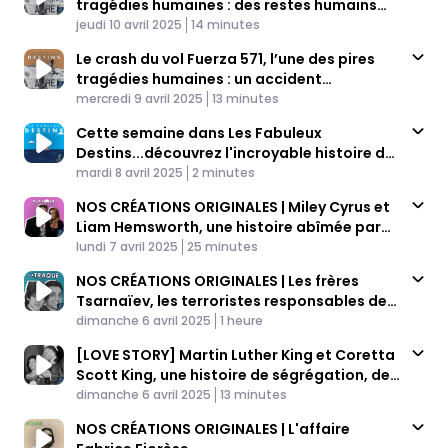
tragédies humaines : des restes humains
Published At
comme dernier repas (2/4)
Time
jeudi 10 avril 2025
14 minutes
Le crash du vol Fuerza 571, l’une des pires
tragédies humaines : un accident
Published At
dramatique (1/4)
Time
mercredi 9 avril 2025
13 minutes
Cette semaine dans Les Fabuleux
Destins...découvrez l'incroyable histoire du
Published At
crash du vol Fuerza 571
Time
mardi 8 avril 2025
2 minutes
NOS CRÉATIONS ORIGINALES | Miley Cyrus et
Liam Hemsworth, une histoire abîmée par
Published At
les flammes
Time
lundi 7 avril 2025
25 minutes
NOS CRÉATIONS ORIGINALES | Les frères
Tsarnaïev, les terroristes responsables des
Published At
attentats de Boston
Time
dimanche 6 avril 2025
1 heure
[LOVE STORY] Martin Luther King et Coretta
Scott King, une histoire de ségrégation, de
Published At
courage et d'espoir
Time
dimanche 6 avril 2025
13 minutes
NOS CRÉATIONS ORIGINALES | L'affaire