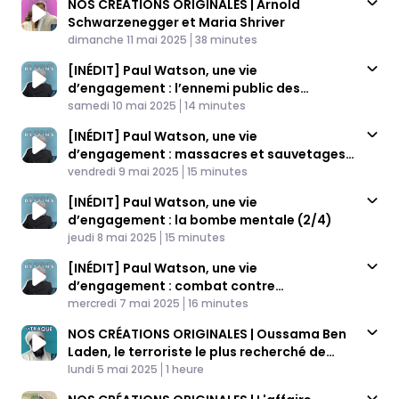
NOS CRÉATIONS ORIGINALES | Arnold
Schwarzenegger et Maria Shriver
Published At
Time
dimanche 11 mai 2025
38 minutes
[INÉDIT] Paul Watson, une vie
d’engagement : l’ennemi public des
Published At
braconniers (4/4)
Time
samedi 10 mai 2025
14 minutes
[INÉDIT] Paul Watson, une vie
d’engagement : massacres et sauvetages
Published At
(3/4)
Time
vendredi 9 mai 2025
15 minutes
[INÉDIT] Paul Watson, une vie
d’engagement : la bombe mentale (2/4)
Published At
Time
jeudi 8 mai 2025
15 minutes
[INÉDIT] Paul Watson, une vie
d’engagement : combat contre
Published At
l’Apocalypse (1/4)
Time
mercredi 7 mai 2025
16 minutes
NOS CRÉATIONS ORIGINALES | Oussama Ben
Laden, le terroriste le plus recherché de
Published At
l’histoire
Time
lundi 5 mai 2025
1 heure