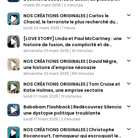
Published At
femmes disparues de l'histoire
Time
mardi 25 mars 2025
2 minutes
NOS CRÉATIONS ORIGINALES | Carlos le
Chacal, le terroriste le plus recherché du
Published At
20e siècle
Time
lundi 24 mars 2025
1 heure
[LOVE STORY] Linda et Paul McCartney : une
histoire de fusion, de complicité et de
Published At
soutien
Time
dimanche 23 mars 2025
10 minutes
NOS CRÉATIONS ORIGINALES | David Nègre,
une histoire d'emprise néonazie
Published At
Time
dimanche 23 mars 2025
59 minutes
NOS CRÉATIONS ORIGINALES | Tom Cruise et
Katie Holmes, une emprise sectaire
Published At
Time
lundi 17 mars 2025
31 minutes
Bababam Flashback | Redécouvrez Silencio
une dystopie politique troublante
Published At
Time
lundi 17 mars 2025
2 minutes
NOS CRÉATIONS ORIGINALES | Christophe
Rocancourt, l’arnaqueur qui escroquait les