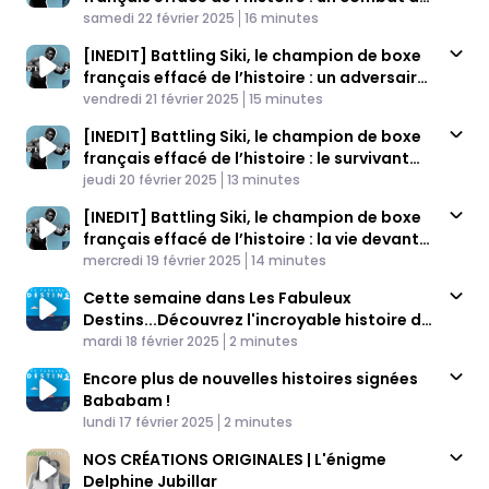
Published At
vie (4/4)
Time
samedi 22 février 2025
16 minutes
[INEDIT] Battling Siki, le champion de boxe
français effacé de l’histoire : un adversaire
Published At
invincible (3/4)
Time
vendredi 21 février 2025
15 minutes
[INEDIT] Battling Siki, le champion de boxe
français effacé de l’histoire : le survivant
Published At
(2/4)
Time
jeudi 20 février 2025
13 minutes
[INEDIT] Battling Siki, le champion de boxe
français effacé de l’histoire : la vie devant
Published At
soi (1/4)
Time
mercredi 19 février 2025
14 minutes
Cette semaine dans Les Fabuleux
Destins...Découvrez l'incroyable histoire de
Published At
Battling Siki
Time
mardi 18 février 2025
2 minutes
Encore plus de nouvelles histoires signées
Bababam !
Published At
Time
lundi 17 février 2025
2 minutes
NOS CRÉATIONS ORIGINALES | L'énigme
Delphine Jubillar