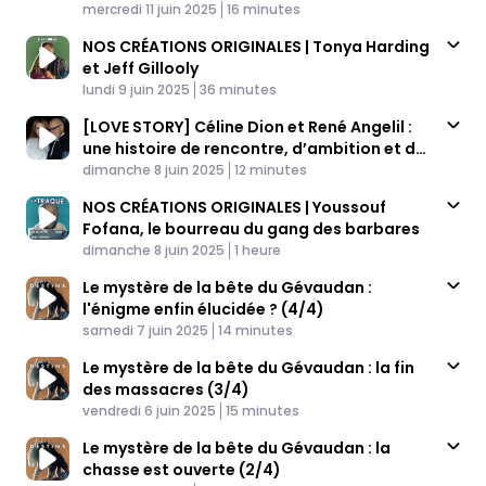
Published At
Time
mercredi 11 juin 2025
16 minutes
NOS CRÉATIONS ORIGINALES | Tonya Harding
et Jeff Gillooly
Published At
Time
lundi 9 juin 2025
36 minutes
[LOVE STORY] Céline Dion et René Angelil :
une histoire de rencontre, d’ambition et de
Published At
succès
Time
dimanche 8 juin 2025
12 minutes
NOS CRÉATIONS ORIGINALES | Youssouf
Fofana, le bourreau du gang des barbares
Published At
Time
dimanche 8 juin 2025
1 heure
Le mystère de la bête du Gévaudan :
l'énigme enfin élucidée ? (4/4)
Published At
Time
samedi 7 juin 2025
14 minutes
Le mystère de la bête du Gévaudan : la fin
des massacres (3/4)
Published At
Time
vendredi 6 juin 2025
15 minutes
Le mystère de la bête du Gévaudan : la
chasse est ouverte (2/4)