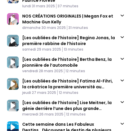
Fabrice Fiorèse
Published At
Time
lundi 31 mars 2025
37 minutes
NOS CRÉATIONS ORIGINALES | Megan Fox et
Machine Gun Kelly
Published At
Time
dimanche 30 mars 2025
31 minutes
[Les oubliées de l’histoire] Regina Jonas, la
première rabbine de l’histoire
Published At
Time
samedi 29 mars 2025
13 minutes
[Les oubliées de l’histoire] Bertha Benz, la
pionnière de l’automobile
Published At
Time
vendredi 28 mars 2025
12 minutes
[Les oubliées de l’histoire] Fatima Al-Fihri,
la créatrice la première université au
Published At
monde
Time
jeudi 27 mars 2025
12 minutes
[Les oubliées de l’histoire] Lise Meitner, la
génie derrière l’une des plus grande
Published At
découverte scientifique
Time
mercredi 26 mars 2025
12 minutes
Cette semaine dans Les Fabuleux
Destins...Découvrez le destin de plusieurs