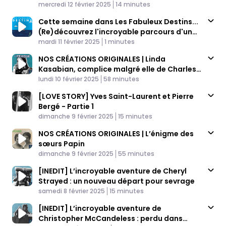
Published At
Time
mercredi 12 février 2025
14 minutes
Cette semaine dans Les Fabuleux Destins...
(Re)découvrez l'incroyable parcours d'un
Published At
couple héros de la résistance
Time
mardi 11 février 2025
1 minutes
NOS CRÉATIONS ORIGINALES | Linda
Kasabian, complice malgré elle de Charles
Published At
Manson
Time
lundi 10 février 2025
58 minutes
[LOVE STORY] Yves Saint-Laurent et Pierre
Bergé - Partie 1
Published At
Time
dimanche 9 février 2025
15 minutes
NOS CRÉATIONS ORIGINALES | L’énigme des
sœurs Papin
Published At
Time
dimanche 9 février 2025
55 minutes
[INEDIT] L’incroyable aventure de Cheryl
Strayed : un nouveau départ pour sevrage
Published At
Time
samedi 8 février 2025
15 minutes
[INEDIT] L’incroyable aventure de
Christopher McCandeless : perdu dans