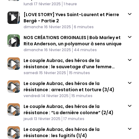
Published At
Time
lundi 17 février 2025
1 heure
[LOVE STORY] Yves Saint-Laurent et Pierre
Bergé - Partie 2
Published At
Time
dimanche 16 février 2025
6 minutes
NOS CRÉATIONS ORIGINALES | Bob Marley et
Rita Anderson, un polyamour à sens unique
Published At
Time
dimanche 16 février 2025
44 minutes
Le couple Aubrac, des héros de la
résistance : le sauvetage d’une femme
Published At
amoureuse (4/4)
Time
samedi 15 février 2025
15 minutes
Le couple Aubrac, des héros de la
résistance : arrestation et torture (3/4)
Published At
Time
vendredi 14 février 2025
15 minutes
Le couple Aubrac, des héros de la
résistance : “La dernière colonne” (2/4)
Published At
Time
jeudi 13 février 2025
17 minutes
Le couple Aubrac, des héros de la
résistance : les fugitifs (1/4)