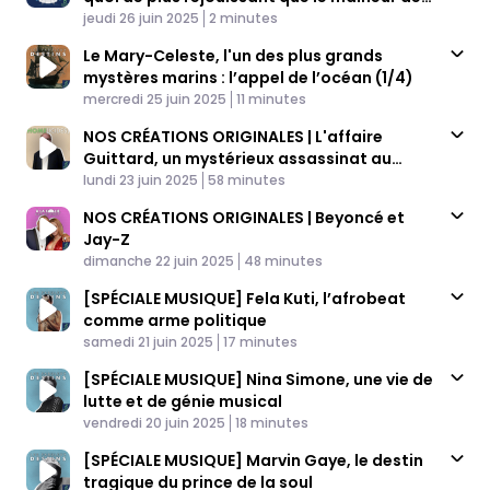
Published At
autres ?
Time
jeudi 26 juin 2025
2 minutes
Le Mary-Celeste, l'un des plus grands
mystères marins : l’appel de l’océan (1/4)
Published At
Time
mercredi 25 juin 2025
11 minutes
NOS CRÉATIONS ORIGINALES | L'affaire
Guittard, un mystérieux assassinat au
Published At
Mans
Time
lundi 23 juin 2025
58 minutes
NOS CRÉATIONS ORIGINALES | Beyoncé et
Jay-Z
Published At
Time
dimanche 22 juin 2025
48 minutes
[SPÉCIALE MUSIQUE] Fela Kuti, l’afrobeat
comme arme politique
Published At
Time
samedi 21 juin 2025
17 minutes
[SPÉCIALE MUSIQUE] Nina Simone, une vie de
lutte et de génie musical
Published At
Time
vendredi 20 juin 2025
18 minutes
[SPÉCIALE MUSIQUE] Marvin Gaye, le destin
tragique du prince de la soul