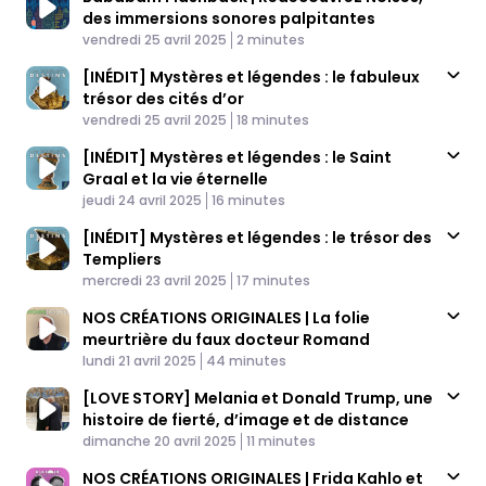
des immersions sonores palpitantes
Published At
Time
vendredi 25 avril 2025
2 minutes
[INÉDIT] Mystères et légendes : le fabuleux
trésor des cités d’or
Published At
Time
vendredi 25 avril 2025
18 minutes
[INÉDIT] Mystères et légendes : le Saint
Graal et la vie éternelle
Published At
Time
jeudi 24 avril 2025
16 minutes
[INÉDIT] Mystères et légendes : le trésor des
Templiers
Published At
Time
mercredi 23 avril 2025
17 minutes
NOS CRÉATIONS ORIGINALES | La folie
meurtrière du faux docteur Romand
Published At
Time
lundi 21 avril 2025
44 minutes
[LOVE STORY] Melania et Donald Trump, une
histoire de fierté, d’image et de distance
Published At
Time
dimanche 20 avril 2025
11 minutes
NOS CRÉATIONS ORIGINALES | Frida Kahlo et