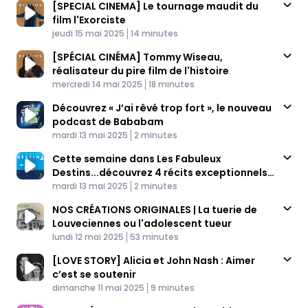
[SPECIAL CINEMA] Le tournage maudit du
film l'Exorciste
Published At
Time
jeudi 15 mai 2025
14 minutes
[SPÉCIAL CINÉMA] Tommy Wiseau,
réalisateur du pire film de l'histoire
Published At
Time
mercredi 14 mai 2025
18 minutes
Découvrez « J’ai rêvé trop fort », le nouveau
podcast de Bababam
Published At
Time
mardi 13 mai 2025
2 minutes
Cette semaine dans Les Fabuleux
Destins...découvrez 4 récits exceptionnels
Published At
sur le cinéma
Time
mardi 13 mai 2025
2 minutes
NOS CRÉATIONS ORIGINALES | La tuerie de
Louveciennes ou l'adolescent tueur
Published At
Time
lundi 12 mai 2025
53 minutes
[LOVE STORY] Alicia et John Nash : Aimer
c’est se soutenir
Published At
Time
dimanche 11 mai 2025
9 minutes