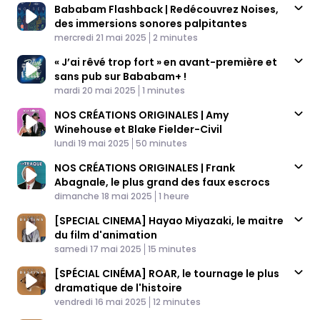
Bababam Flashback | Redécouvrez Noises,
des immersions sonores palpitantes
Published At
Time
mercredi 21 mai 2025
2 minutes
« J’ai rêvé trop fort » en avant-première et
sans pub sur Bababam+ !
Published At
Time
mardi 20 mai 2025
1 minutes
NOS CRÉATIONS ORIGINALES | Amy
Winehouse et Blake Fielder-Civil
Published At
Time
lundi 19 mai 2025
50 minutes
NOS CRÉATIONS ORIGINALES | Frank
Abagnale, le plus grand des faux escrocs
Published At
Time
dimanche 18 mai 2025
1 heure
[SPECIAL CINEMA] Hayao Miyazaki, le maitre
du film d'animation
Published At
Time
samedi 17 mai 2025
15 minutes
[SPÉCIAL CINÉMA] ROAR, le tournage le plus
dramatique de l'histoire
Published At
Time
vendredi 16 mai 2025
12 minutes