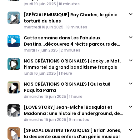
Published At
Time
jeudi 19 juin 2025
18 minutes
[SPÉCIALE MUSIQUE] Ray Charles, le génie
torturé du blues
Published At
Time
mercredi 18 juin 2025
18 minutes
Cette semaine dans Les Fabuleux
Destins...découvrez 4 récits parcours de
Published At
grands noms de la musique
Time
mardi 17 juin 2025
2 minutes
NOS CRÉATIONS ORIGINALES | Jacky Le Mat,
l’immortel du grand banditisme français
Published At
Time
lundi 16 juin 2025
1 heure
NOS CRÉATIONS ORIGINALES | Qui a tué
Paquita Parra
Published At
Time
dimanche 15 juin 2025
1 heure
[LOVE STORY] Jean-Michel Basquiat et
Madonna : une histoire d'underground, de
Published At
succès et de rupture
Time
dimanche 15 juin 2025
9 minutes
[SPECIAL DESTINS TRAGIQUES ] Brian Jones,
la descente aux enfers d’un génie musical