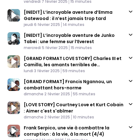
Published At
l’Alaska
Time
vendredi 7 février 2025
15 minutes
[INEDIT] L’incroyable aventure d’Emma
Gatewood : il n’est jamais trop tard
Published At
Time
jeudi 6 février 2025
14 minutes
[INEDIT] L’incroyable aventure de Junko
Tabei : une femme sur l’Everest
Published At
Time
mercredi 5 février 2025
15 minutes
[GRAND FORMAT LOVE STORY] Charles III et
Camilla, les amants terribles de
Published At
Buckingham
Time
lundi 3 février 2025
59 minutes
[GRAND FORMAT] Francis Ngannou, un
combattant hors-norme
Published At
Time
dimanche 2 février 2025
55 minutes
[LOVE STORY] Courtney Love et Kurt Cobain
: Aimer c'est s'abîmer
Published At
Time
dimanche 2 février 2025
10 minutes
Frank Serpico, une vie à combattre la
corruption : à la vie, à la mort (4/4)
Published At
Time