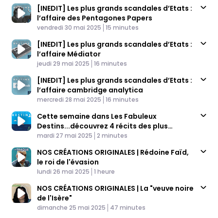
[INEDIT] Les plus grands scandales d’Etats :
l’affaire des Pentagones Papers
Published At
Time
vendredi 30 mai 2025
15 minutes
[INEDIT] Les plus grands scandales d’Etats :
l’affaire Médiator
Published At
Time
jeudi 29 mai 2025
16 minutes
[INEDIT] Les plus grands scandales d’Etats :
l’affaire cambridge analytica
Published At
Time
mercredi 28 mai 2025
16 minutes
Cette semaine dans Les Fabuleux
Destins...découvrez 4 récits des plus
Published At
grands scandales d'Etats
Time
mardi 27 mai 2025
2 minutes
NOS CRÉATIONS ORIGINALES | Rédoine Faïd,
le roi de l'évasion
Published At
Time
lundi 26 mai 2025
1 heure
NOS CRÉATIONS ORIGINALES | La "veuve noire
de l'Isère"
Published At
Time
dimanche 25 mai 2025
47 minutes