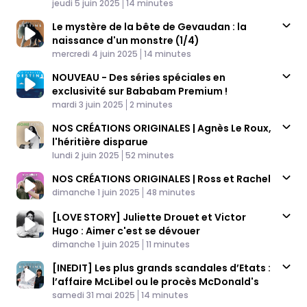
Published At
Time
jeudi 5 juin 2025
14 minutes
Le mystère de la bête de Gevaudan : la
naissance d'un monstre (1/4)
Published At
Time
mercredi 4 juin 2025
14 minutes
NOUVEAU - Des séries spéciales en
exclusivité sur Bababam Premium !
Published At
Time
mardi 3 juin 2025
2 minutes
NOS CRÉATIONS ORIGINALES | Agnès Le Roux,
l'héritière disparue
Published At
Time
lundi 2 juin 2025
52 minutes
NOS CRÉATIONS ORIGINALES | Ross et Rachel
Published At
Time
dimanche 1 juin 2025
48 minutes
[LOVE STORY] Juliette Drouet et Victor
Hugo : Aimer c'est se dévouer
Published At
Time
dimanche 1 juin 2025
11 minutes
[INEDIT] Les plus grands scandales d’Etats :
l’affaire McLibel ou le procès McDonald's
Published At
Time
samedi 31 mai 2025
14 minutes