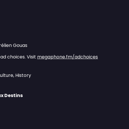
rélien Gouas
ad choices. Visit
megaphone.fm/adchoices
ulture, History
ux Destins