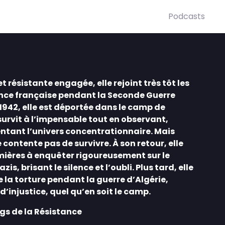
Podcasts
t résistante engagée, elle rejoint très tôt les
ance française pendant la Seconde Guerre
1942, elle est déportée dans le camp de
survit à l’impensable tout en observant,
tant l’univers concentrationnaire. Mais
 contente pas de survivre. À son retour, elle
mières à enquêter rigoureusement sur le
s, brisant le silence et l’oubli. Plus tard, elle
 la torture pendant la guerre d’Algérie,
’injustice, quel qu’en soit le camp.
gs de la Résistance