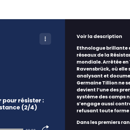
Voir la description
Ethnologue brillante e
réseaux de la Résist
mondiale. Arrêtée en 
Ravensbrück, où elle 
analysant et documen
Germaine Tillion ne se
devient l’une des pre
système des camps nazi
pour résister :
s’engage aussi contre
istance (2/4)
refusant toute forme d
Dans les premiers ran