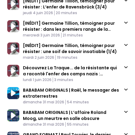
[INÉDIT] Germaine Tillion, témoigner pour
résister : L’enfer de Ravensbrück (3/4)
Published At
Time
jeudi 4 juin 2026
20 minutes
[INÉDIT] Germaine Tillion, témoigner pour
résister : dans les premiers rangs de la
Published At
Résistance (2/4)
Time
mercredi 3 juin 2026
21 minutes
[INÉDIT] Germaine Tillion, témoigner pour
résister : une soif de savoir insatiable (1/4)
Published At
Time
mardi 2 juin 2026
19 minutes
Découvrez La Traque... de la résistante qui
a raconté l'enfer des camps nazis :
Published At
Germaine Tillion
Time
lundi 1 juin 2026
3 minutes
BABABAM ORIGINALS | Raël, le messager des
extraterrestres
Published At
Time
dimanche 31 mai 2026
54 minutes
BABABAM ORIGINALS | L’affaire Roland
Moog, un meurtre en salle obscure
Published At
Time
dimanche 31 mai 2026
55 minutes
GRAND FORMAT | Paul Touvier, le dernier