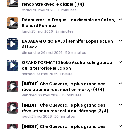
rencontre avec le diable (1/4)
Published At
Time
mardi 26 mai 2026
18 minutes
Découvrez La Traque... du disciple de Satan,
Richard Ramirez
Published At
Time
lundi 25 mai 2026
2 minutes
BABABAM ORIGINALS | Jennifer Lopez et Ben
Affleck
Published At
Time
dimanche 24 mai 2026
50 minutes
GRAND FORMAT | Shōkō Asahara, le gourou
qui a terrorisé le Japon
Published At
Time
samedi 23 mai 2026
1 heure
[INÉDIT] Che Guevara, le plus grand des
révolutionnaires : mort en martyr (4/4)
Published At
Time
vendredi 22 mai 2026
19 minutes
[INÉDIT] Che Guevara, le plus grand des
révolutionnaires : celui qui dérange (3/4)
Published At
Time
jeudi 21 mai 2026
20 minutes
[INÉDIT] Che Guevara, le plus grand des