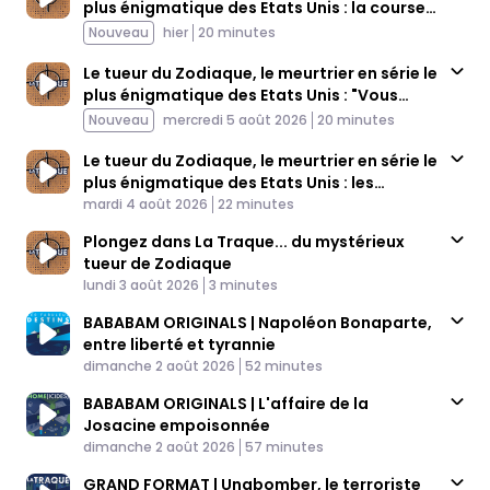
plus énigmatique des Etats Unis : la course
à la célébrité (3/4)
Published At
Time
Nouveau
hier
20 minutes
Le tueur du Zodiaque, le meurtrier en série le
plus énigmatique des Etats Unis : "Vous
avez du courrier" (2/4)
Published At
Time
Nouveau
mercredi 5 août 2026
20 minutes
Le tueur du Zodiaque, le meurtrier en série le
plus énigmatique des Etats Unis : les
Published At
prémices d'une enquête complexe (1/4)
Time
mardi 4 août 2026
22 minutes
Plongez dans La Traque... du mystérieux
tueur de Zodiaque
Published At
Time
lundi 3 août 2026
3 minutes
BABABAM ORIGINALS | Napoléon Bonaparte,
entre liberté et tyrannie
Published At
Time
dimanche 2 août 2026
52 minutes
BABABAM ORIGINALS | L'affaire de la
Josacine empoisonnée
Published At
Time
dimanche 2 août 2026
57 minutes
GRAND FORMAT | Unabomber, le terroriste