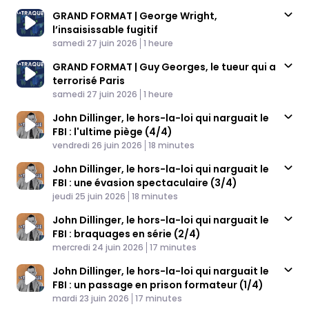
GRAND FORMAT | George Wright,
l’insaisissable fugitif
Published At
Time
samedi 27 juin 2026
1 heure
GRAND FORMAT | Guy Georges, le tueur qui a
terrorisé Paris
Published At
Time
samedi 27 juin 2026
1 heure
John Dillinger, le hors-la-loi qui narguait le
FBI : l'ultime piège (4/4)
Published At
Time
vendredi 26 juin 2026
18 minutes
John Dillinger, le hors-la-loi qui narguait le
FBI : une évasion spectaculaire (3/4)
Published At
Time
jeudi 25 juin 2026
18 minutes
John Dillinger, le hors-la-loi qui narguait le
FBI : braquages en série (2/4)
Published At
Time
mercredi 24 juin 2026
17 minutes
John Dillinger, le hors-la-loi qui narguait le
FBI : un passage en prison formateur (1/4)
Published At
Time
mardi 23 juin 2026
17 minutes