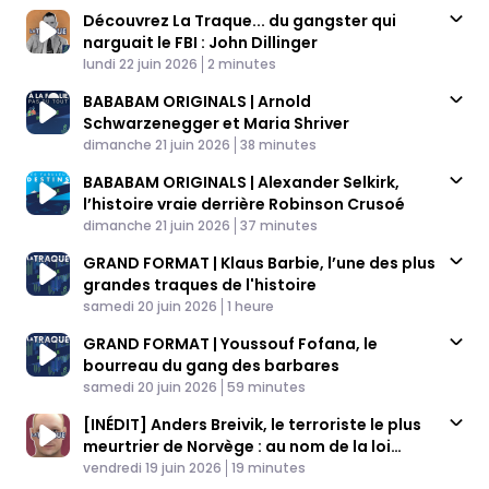
Découvrez La Traque... du gangster qui
narguait le FBI : John Dillinger
Published At
Time
lundi 22 juin 2026
2 minutes
BABABAM ORIGINALS | Arnold
Schwarzenegger et Maria Shriver
Published At
Time
dimanche 21 juin 2026
38 minutes
BABABAM ORIGINALS | Alexander Selkirk,
l’histoire vraie derrière Robinson Crusoé
Published At
Time
dimanche 21 juin 2026
37 minutes
GRAND FORMAT | Klaus Barbie, l’une des plus
grandes traques de l'histoire
Published At
Time
samedi 20 juin 2026
1 heure
GRAND FORMAT | Youssouf Fofana, le
bourreau du gang des barbares
Published At
Time
samedi 20 juin 2026
59 minutes
[INÉDIT] Anders Breivik, le terroriste le plus
meurtrier de Norvège : au nom de la loi
Published At
(4/4)
Time
vendredi 19 juin 2026
19 minutes