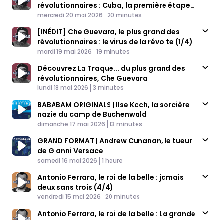
révolutionnaires : Cuba, la première étape
Published At
(2/4)
Time
mercredi 20 mai 2026
20 minutes
[INÉDIT] Che Guevara, le plus grand des
révolutionnaires : le virus de la révolte (1/4)
Published At
Time
mardi 19 mai 2026
19 minutes
Découvrez La Traque... du plus grand des
révolutionnaires, Che Guevara
Published At
Time
lundi 18 mai 2026
3 minutes
BABABAM ORIGINALS | Ilse Koch, la sorcière
nazie du camp de Buchenwald
Published At
Time
dimanche 17 mai 2026
13 minutes
GRAND FORMAT | Andrew Cunanan, le tueur
de Gianni Versace
Published At
Time
samedi 16 mai 2026
1 heure
Antonio Ferrara, le roi de la belle : jamais
deux sans trois (4/4)
Published At
Time
vendredi 15 mai 2026
20 minutes
Antonio Ferrara, le roi de la belle : La grande