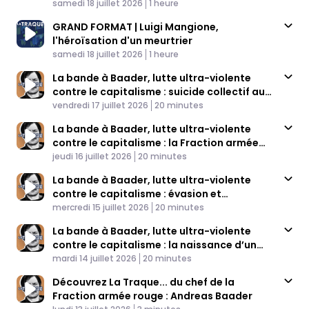
Published At
Time
samedi 18 juillet 2026
1 heure
GRAND FORMAT | Luigi Mangione,
l'héroïsation d'un meurtrier
Published At
Time
samedi 18 juillet 2026
1 heure
La bande à Baader, lutte ultra-violente
contre le capitalisme : suicide collectif au
Published At
bout de la nuit (4/4)
Time
vendredi 17 juillet 2026
20 minutes
La bande à Baader, lutte ultra-violente
contre le capitalisme : la Fraction armée
Published At
rouge (3/4)
Time
jeudi 16 juillet 2026
20 minutes
La bande à Baader, lutte ultra-violente
contre le capitalisme : évasion et
Published At
clandestinité (2/4)
Time
mercredi 15 juillet 2026
20 minutes
La bande à Baader, lutte ultra-violente
contre le capitalisme : la naissance d’un
Published At
petit chef (1/4)
Time
mardi 14 juillet 2026
20 minutes
Découvrez La Traque... du chef de la
Fraction armée rouge : Andreas Baader
Published At
Time