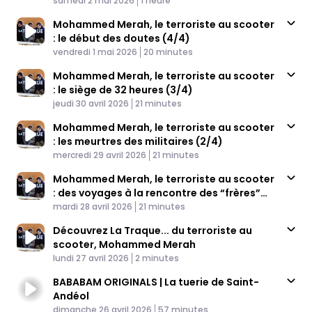
samedi 2 mai 2026
1 heure
Mohammed Merah, le terroriste au scooter
: le début des doutes (4/4)
Published At
Time
vendredi 1 mai 2026
20 minutes
Mohammed Merah, le terroriste au scooter
: le siège de 32 heures (3/4)
Published At
Time
jeudi 30 avril 2026
21 minutes
Mohammed Merah, le terroriste au scooter
: les meurtres des militaires (2/4)
Published At
Time
mercredi 29 avril 2026
21 minutes
Mohammed Merah, le terroriste au scooter
: des voyages à la rencontre des “frères”
Published At
(1/4)
Time
mardi 28 avril 2026
21 minutes
Découvrez La Traque... du terroriste au
scooter, Mohammed Merah
Published At
Time
lundi 27 avril 2026
2 minutes
BABABAM ORIGINALS | La tuerie de Saint-
Andéol
Published At
Time
dimanche 26 avril 2026
57 minutes