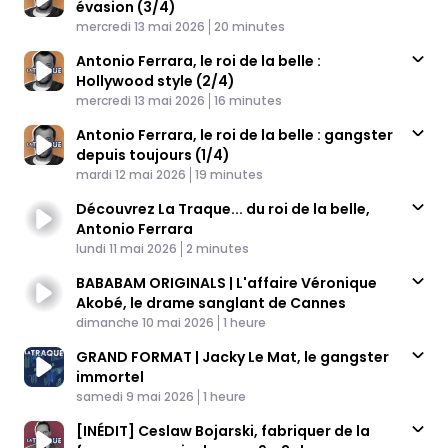
évasion (3/4)
Published At
Time
mercredi 13 mai 2026
20 minutes
Antonio Ferrara, le roi de la belle :
Hollywood style (2/4)
Published At
Time
mercredi 13 mai 2026
16 minutes
Antonio Ferrara, le roi de la belle : gangster
depuis toujours (1/4)
Published At
Time
mardi 12 mai 2026
19 minutes
Découvrez La Traque... du roi de la belle,
Antonio Ferrara
Published At
Time
lundi 11 mai 2026
2 minutes
BABABAM ORIGINALS | L'affaire Véronique
Akobé, le drame sanglant de Cannes
Published At
Time
dimanche 10 mai 2026
1 heure
GRAND FORMAT | Jacky Le Mat, le gangster
immortel
Published At
Time
samedi 9 mai 2026
1 heure
[INÉDIT] Ceslaw Bojarski, fabriquer de la