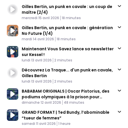
Gilles Bertin, un punk en cavale : un coup de
maître (2/4)
Published At
Time
mercredi 15 avril 2026
18 minutes
Gilles Bertin, un punk en cavale : génération
No Future (1/4)
Published At
Time
mardi 14 avril 2026
18 minutes
Maintenant Vous Savez lance sa newsletter
sur Kessel !
Published At
Time
lundi 13 avril 2026
2 minutes
Découvrez La Traque... d'un punk en cavale,
Gilles Bertin
Published At
Time
lundi 13 avril 2026
2 minutes
BABABAM ORIGINALS | Oscar Pistorius, des
podiums olympiques à la prison pour
Published At
meurtre
Time
dimanche 12 avril 2026
48 minutes
GRAND FORMAT | Ted Bundy, l’abominable
“tueur de femmes”
Published At
Time
samedi 11 avril 2026
1 heure