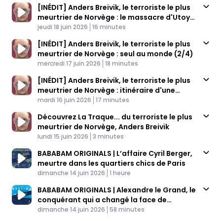
[INÉDIT] Anders Breivik, le terroriste le plus
meurtrier de Norvège : le massacre d'Utoya
Published At
(3/4)
Time
jeudi 18 juin 2026
16 minutes
[INÉDIT] Anders Breivik, le terroriste le plus
meurtrier de Norvège : seul au monde (2/4)
Published At
Time
mercredi 17 juin 2026
18 minutes
[INÉDIT] Anders Breivik, le terroriste le plus
meurtrier de Norvège : itinéraire d'une
Published At
radicalisation (1/4)
Time
mardi 16 juin 2026
17 minutes
Découvrez La Traque... du terroriste le plus
meurtrier de Norvège, Anders Breivik
Published At
Time
lundi 15 juin 2026
3 minutes
BABABAM ORIGINALS | L’affaire Cyril Berger,
meurtre dans les quartiers chics de Paris
Published At
Time
dimanche 14 juin 2026
1 heure
BABABAM ORIGINALS | Alexandre le Grand, le
conquérant qui a changé la face de
Published At
l’Occident
Time
dimanche 14 juin 2026
58 minutes