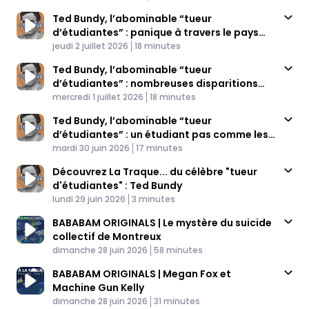
Ted Bundy, l’abominable “tueur
d’étudiantes” : panique à travers le pays
Published At
(3/4)
Time
jeudi 2 juillet 2026
18 minutes
Ted Bundy, l’abominable “tueur
d’étudiantes” : nombreuses disparitions
Published At
dans l’Utah (2/4)
Time
mercredi 1 juillet 2026
18 minutes
Ted Bundy, l’abominable “tueur
d’étudiantes” : un étudiant pas comme les
Published At
autres (1/4)
Time
mardi 30 juin 2026
17 minutes
Découvrez La Traque... du célèbre "tueur
d'étudiantes" : Ted Bundy
Published At
Time
lundi 29 juin 2026
3 minutes
BABABAM ORIGINALS | Le mystère du suicide
collectif de Montreux
Published At
Time
dimanche 28 juin 2026
58 minutes
BABABAM ORIGINALS | Megan Fox et
Machine Gun Kelly
Published At
Time
dimanche 28 juin 2026
31 minutes