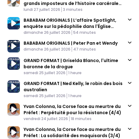
grands imposteurs de l’histoire carcérale
Published At
américaine : Steven Jay Russel
Time
lundi 27 juillet 2026
3 minutes
BABABAM ORIGINALS | L’affaire Spotlight,
enquête sur la pédophilie dans l'Église
Published At
catholique
Time
dimanche 26 juillet 2026
54 minutes
BABABAM ORIGINALS | Peter Pan et Wendy
Published At
Time
dimanche 26 juillet 2026
47 minutes
GRAND FORMAT | Griselda Blanco, l'ultime
baronne de la drogue
Published At
Time
samedi 25 juillet 2026
1 heure
GRAND FORMAT | Ned Kelly, le robin des bois
australien
Published At
Time
samedi 25 juillet 2026
1 heure
Yvan Colonna, la Corse face au meurtre du
Préfet : Perpétuité pour la résistance (4/4)
Published At
Time
vendredi 24 juillet 2026
18 minutes
Yvan Colonna, la Corse face au meurtre du
Préfet : La solidarité des maquisards (3/4)