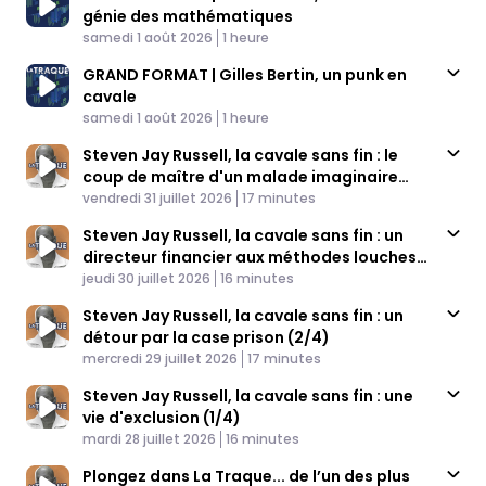
génie des mathématiques
Published At
Time
samedi 1 août 2026
1 heure
GRAND FORMAT | Gilles Bertin, un punk en
cavale
Published At
Time
samedi 1 août 2026
1 heure
Steven Jay Russell, la cavale sans fin : le
coup de maître d'un malade imaginaire
Published At
(4/4)
Time
vendredi 31 juillet 2026
17 minutes
Steven Jay Russell, la cavale sans fin : un
directeur financier aux méthodes louches
Published At
(3/4)
Time
jeudi 30 juillet 2026
16 minutes
Steven Jay Russell, la cavale sans fin : un
détour par la case prison (2/4)
Published At
Time
mercredi 29 juillet 2026
17 minutes
Steven Jay Russell, la cavale sans fin : une
vie d'exclusion (1/4)
Published At
Time
mardi 28 juillet 2026
16 minutes
Plongez dans La Traque... de l’un des plus