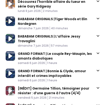
Découvrez l'horrible affaire du tueur en
série Gary Ridgway
Published At
Time
lundi 8 juin 2026
2 minutes
BABABAM ORIGINALS |Tiger Woods et Elin
Nordegren
Published At
Time
dimanche 7 juin 2026
40 minutes
BABABAM ORIGINALS | L’affaire Jessy
Travaglini
Published At
Time
dimanche 7 juin 2026
57 minutes
GRAND FORMAT | Le couple Rey-Maupin, les
amants diaboliques
Published At
Time
samedi 6 juin 2026
1 heure
GRAND FORMAT | Bonnie & Clyde, amour
interdit et crimes impitoyables
Published At
Time
samedi 6 juin 2026
1 heure
[INÉDIT] Germaine Tillion, témoigner pour
résister : d’une guerre à l’autre (4/4)
Published At
Time
vendredi 5 juin 2026
21 minutes