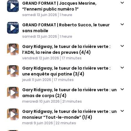
GRAND FORMAT | Jacques Mesrine,
“l’ennemi public numéro 1”
Published At
Time
samedi 13 juin 2026
1 heure
GRAND FORMAT | Roberto Succo, le tueur
sans mobile
Published At
Time
samedi 13 juin 2026
1 heure
Gary Ridgway, le tueur de la rivière verte :
l’ADN, la reine des preuves (4/4)
Published At
Time
vendredi 12 juin 2026
17 minutes
Gary Ridgway, le tueur de la rivière verte :
une enquête qui patine (3/4)
Published At
Time
jeudi 11 juin 2026
17 minutes
Gary Ridgway, le tueur de la rivière verte : un
amas de corps (2/4)
Published At
Time
mercredi 10 juin 2026
21 minutes
Gary Ridgway, le tueur de la rivière verte : un
monsieur “Tout-le-monde” (1/4)
Published At
Time
mardi 9 juin 2026
22 minutes