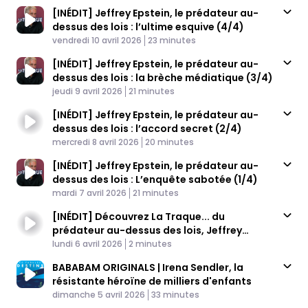
[INÉDIT] Jeffrey Epstein, le prédateur au-
dessus des lois : l’ultime esquive (4/4)
Published At
Time
vendredi 10 avril 2026
23 minutes
[INÉDIT] Jeffrey Epstein, le prédateur au-
dessus des lois : la brèche médiatique (3/4)
Published At
Time
jeudi 9 avril 2026
21 minutes
[INÉDIT] Jeffrey Epstein, le prédateur au-
dessus des lois : l’accord secret (2/4)
Published At
Time
mercredi 8 avril 2026
20 minutes
[INÉDIT] Jeffrey Epstein, le prédateur au-
dessus des lois : L’enquête sabotée (1/4)
Published At
Time
mardi 7 avril 2026
21 minutes
[INÉDIT] Découvrez La Traque... du
prédateur au-dessus des lois, Jeffrey
Published At
Epstein
Time
lundi 6 avril 2026
2 minutes
BABABAM ORIGINALS | Irena Sendler, la
résistante héroïne de milliers d'enfants
Published At
Time
dimanche 5 avril 2026
33 minutes