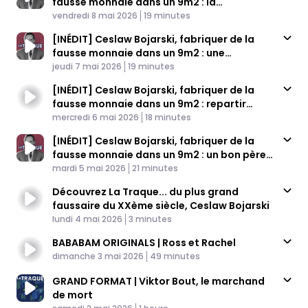
fausse monnaie dans un 9m2 : la
Published At
reconnaissance tant attendue (4/4)
Time
vendredi 8 mai 2026
19 minutes
[INÉDIT] Ceslaw Bojarski, fabriquer de la
fausse monnaie dans un 9m2 : une
Published At
complicité fatale (3/4)
Time
jeudi 7 mai 2026
19 minutes
[INÉDIT] Ceslaw Bojarski, fabriquer de la
fausse monnaie dans un 9m2 : repartir
Published At
(presque) de zéro (2/4)
Time
mercredi 6 mai 2026
18 minutes
[INÉDIT] Ceslaw Bojarski, fabriquer de la
fausse monnaie dans un 9m2 : un bon père
Published At
de famille (1/4)
Time
mardi 5 mai 2026
21 minutes
Découvrez La Traque... du plus grand
faussaire du XXème siècle, Ceslaw Bojarski
Published At
Time
lundi 4 mai 2026
3 minutes
BABABAM ORIGINALS | Ross et Rachel
Published At
Time
dimanche 3 mai 2026
49 minutes
GRAND FORMAT | Viktor Bout, le marchand
de mort
Published At
Time