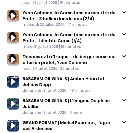
Published At
Time
jeudi 23 juillet 2026
15 minutes
Yvan Colonna, la Corse face au meurtre du
Préfet : 3 balles dans le dos (2/4)
Published At
Time
mercredi 22 juillet 2026
17 minutes
Yvan Colonna, la Corse face au meurtre du
Préfet : Identité Corse (1/4)
Published At
Time
mardi 21 juillet 2026
16 minutes
Découvrez La Traque... du berger corse qui
a tué un préfet, Yvan Colonna
Published At
Time
lundi 20 juillet 2026
3 minutes
BABABAM ORIGINALS | Amber Heard et
Johnny Depp
Published At
Time
dimanche 19 juillet 2026
43 minutes
BABABAM ORIGINALS | L'énigme Delphine
Jubillar
Published At
Time
dimanche 19 juillet 2026
1 heure
GRAND FORMAT | Michel Fourniret, l’ogre
des Ardennes