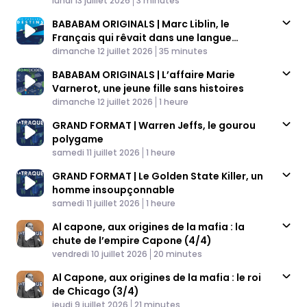
lundi 13 juillet 2026
3 minutes
BABABAM ORIGINALS | Marc Liblin, le
Français qui rêvait dans une langue
Published At
disparue
Time
dimanche 12 juillet 2026
35 minutes
BABABAM ORIGINALS | L’affaire Marie
Varnerot, une jeune fille sans histoires
Published At
Time
dimanche 12 juillet 2026
1 heure
GRAND FORMAT | Warren Jeffs, le gourou
polygame
Published At
Time
samedi 11 juillet 2026
1 heure
GRAND FORMAT | Le Golden State Killer, un
homme insoupçonnable
Published At
Time
samedi 11 juillet 2026
1 heure
Al capone, aux origines de la mafia : la
chute de l’empire Capone (4/4)
Published At
Time
vendredi 10 juillet 2026
20 minutes
Al Capone, aux origines de la mafia : le roi
de Chicago (3/4)
Published At
Time
jeudi 9 juillet 2026
21 minutes