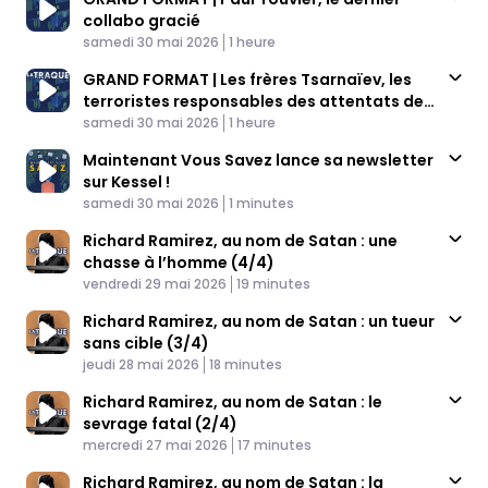
collabo gracié
Published At
Time
samedi 30 mai 2026
1 heure
GRAND FORMAT | Les frères Tsarnaïev, les
terroristes responsables des attentats de
Published At
Boston
Time
samedi 30 mai 2026
1 heure
Maintenant Vous Savez lance sa newsletter
sur Kessel !
Published At
Time
samedi 30 mai 2026
1 minutes
Richard Ramirez, au nom de Satan : une
chasse à l’homme (4/4)
Published At
Time
vendredi 29 mai 2026
19 minutes
Richard Ramirez, au nom de Satan : un tueur
sans cible (3/4)
Published At
Time
jeudi 28 mai 2026
18 minutes
Richard Ramirez, au nom de Satan : le
sevrage fatal (2/4)
Published At
Time
mercredi 27 mai 2026
17 minutes
Richard Ramirez, au nom de Satan : la