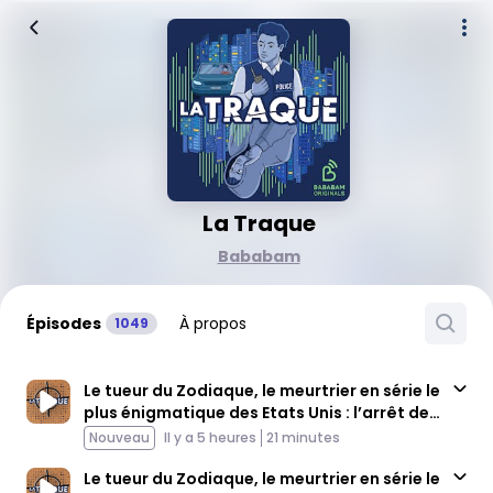
La Traque
Bababam
Épisodes
À propos
1049
Le tueur du Zodiaque, le meurtrier en série le
plus énigmatique des Etats Unis : l’arrêt des
meurtres (4/4)
Published At
Time
Nouveau
Il y a 5 heures
21 minutes
Le tueur du Zodiaque, le meurtrier en série le