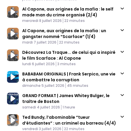
Al Capone, aux origines de la mafia : le self
made man du crime organisé (2/4)
Published At
Time
mercredi 8 juillet 2026
22 minutes
Al Capone, aux origines de la mafia : un
gangster nommé “Scarface” (1/4)
Published At
Time
mardi 7 juillet 2026
22 minutes
Découvrez La Traque... de celui qui a inspiré
le film Scarface : Al Capone
Published At
Time
lundi 6 juillet 2026
3 minutes
BABABAM ORIGINALS | Frank Serpico, une vie
à combattre la corruption
Published At
Time
dimanche 5 juillet 2026
45 minutes
GRAND FORMAT | James Whitey Bulger, le
traître de Boston
Published At
Time
samedi 4 juillet 2026
1 heure
Ted Bundy, l’abominable “tueur
d’étudiantes” : un criminel au barreau (4/4)
Published At
Time
vendredi 3 juillet 2026
22 minutes