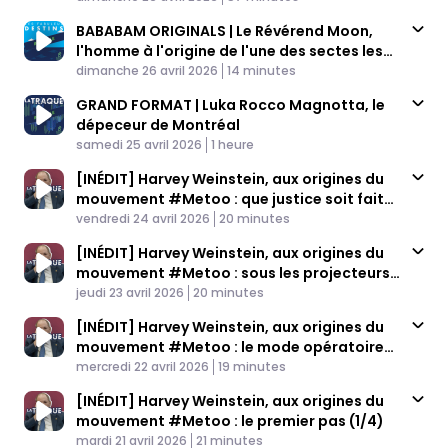
BABABAM ORIGINALS | Le Révérend Moon,
l'homme à l'origine de l'une des sectes les
Published At
plus influentes du monde
Time
dimanche 26 avril 2026
14 minutes
GRAND FORMAT | Luka Rocco Magnotta, le
dépeceur de Montréal
Published At
Time
samedi 25 avril 2026
1 heure
[INÉDIT] Harvey Weinstein, aux origines du
mouvement #Metoo : que justice soit faite
Published At
(4/4)
Time
vendredi 24 avril 2026
20 minutes
[INÉDIT] Harvey Weinstein, aux origines du
mouvement #Metoo : sous les projecteurs
Published At
(3/4)
Time
jeudi 23 avril 2026
20 minutes
[INÉDIT] Harvey Weinstein, aux origines du
mouvement #Metoo : le mode opératoire
Published At
(2/4)
Time
mercredi 22 avril 2026
19 minutes
[INÉDIT] Harvey Weinstein, aux origines du
mouvement #Metoo : le premier pas (1/4)
Published At
Time
mardi 21 avril 2026
21 minutes