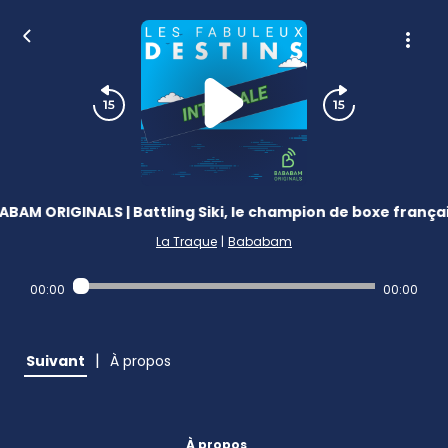
BAM ORIGINALS | Battling Siki, le champion de boxe français
La Traque
|
Bababam
00:00
00:00
|
Suivant
À propos
À propos