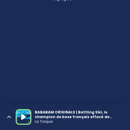
BABABAM ORIGINALS | Battling Siki, le
champion de boxe français effacé de
l’Histoire
La Traque