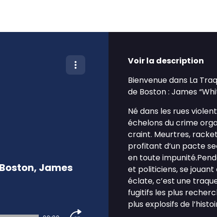
Voir la description
Bienvenue dans La Traqu
de Boston : James “Whit
Né dans les rues violen
échelons du crime orga
craint. Meurtres, racke
profitant d’un pacte se
en toute impunité.Penda
e Boston, James
et politiciens, se joua
éclate, c’est une traqu
fugitifs les plus recher
plus explosifs de l’hist