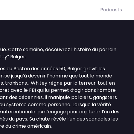
Podcasts
e. Cette semaine, découvrez l’histoire du parrain
ey” Bulger.
tes du Boston des années 50, Bulger gravit les
nisé jusqu’à devenir l’homme que tout le monde
ts, trahisons… Whitey règne par la terreur, tout en
cret avec le FBI qui lui permet d’agir dans l’ombre
nt des décennies, il manipule policiers, gangsters
nt du système comme personne. Lorsque la vérité
e internationale qui s’engage pour capturer l’un des
chés du pays. Sa chute révèle l’un des scandales les
oire du crime américain.