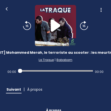
IT] Mohammed Merah, le terroriste au scooter : les meurtre
La Traque
|
Bababam
00:00
00:00
|
Suivant
À propos
À propos