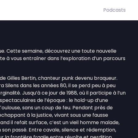
Podcasts
ue. Cette semaine, découvrez une toute nouvelle
rête à vous entraîner dans l’exploration d’un parcours
de Gilles Bertin, chanteur punk devenu braqueur.
Silens dans les années 80, il se perd peu à peu
inalité. Jusqu’à ce jour de 1988, où il participe à l’un
spectaculaires de l’époque : le hold-up d’une
Toulouse, sans un coup de feu. Pendant près de
, échappant à la justice, vivant sous une fausse
and il refait surface, c’est un vieil homme malade,
n son passé. Entre cavale, silence et rédemption,
r la frontière fragile entre révolte et perdition.