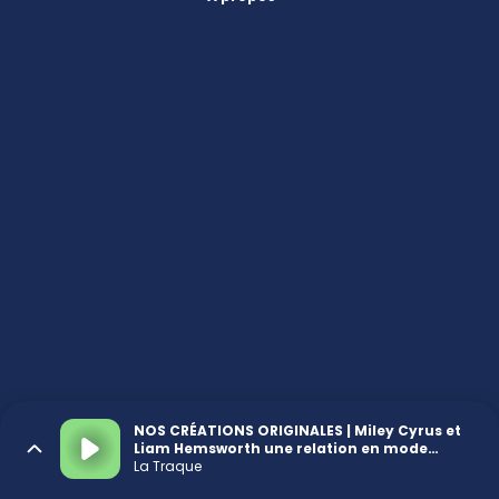
NOS CRÉATIONS ORIGINALES | Miley Cyrus et
Liam Hemsworth une relation en mode
on/off
La Traque