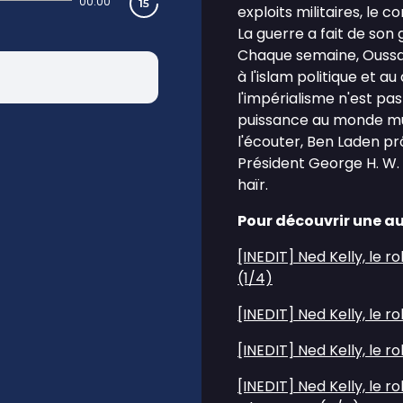
00:00
exploits militaires, le 
La guerre a fait de son
Chaque semaine, Oussam
à l'islam politique et au
l'impérialisme n'est pa
puissance au monde mu
l'écouter, Ben Laden prô
Président George H. W. B
haïr.
Pour découvrir une au
⁠[INEDIT] Ned Kelly, le r
(1/4)⁠
⁠[INEDIT] Ned Kelly, le r
⁠[INEDIT] Ned Kelly, le 
⁠[INEDIT] Ned Kelly, le ro