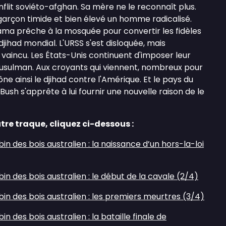
conflit soviéto-afghan. Sa mère ne le reconnaît plus.
 garçon timide et bien élevé un homme radicalisé.
a prêche à la mosquée pour convertir les fidèles
 djihad mondial. L'URSS s'est disloquée, mais
s vaincu. Les États-Unis continuent d'imposer leur
sulman. Aux croyants qui viennent, nombreux pour
ne ainsi le djihad contre l'Amérique. Et le pays du
ush s'apprête à lui fournir une nouvelle raison de le
tre traque, cliquez ci-dessous :
obin des bois australien : la naissance d’un hors-la-loi
obin des bois australien : le début de la cavale (2/4)⁠
robin des bois australien : les premiers meurtres (3/4)⁠
bin des bois australien : la bataille finale de