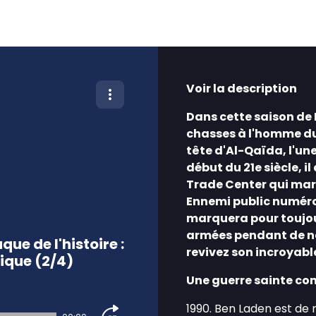
Voir la description
Dans cette saison de 
chasses à l'homme du 2
tête d'Al-Qaïda, l'un
début du 21e siècle, 
Trade Center qui marq
Ennemi public numéro 1
marquera pour toujour
armées pendant de no
ue de l'histoire :
revivez son incroyabl
ique (2/4)
Une guerre sainte co
1990. Ben Laden est de r