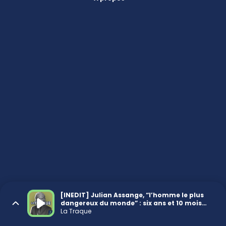
[INEDIT] Julian Assange, “l’homme le plus
dangereux du monde” : six ans et 10 mois
sans sortir (3/4)
La Traque