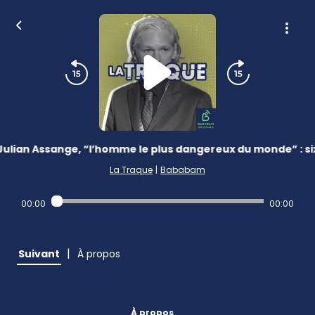
Julian Assange, “l’homme le plus dangereux du monde” : six 
La Traque
|
Bababam
00:00
00:00
|
Suivant
À propos
À propos