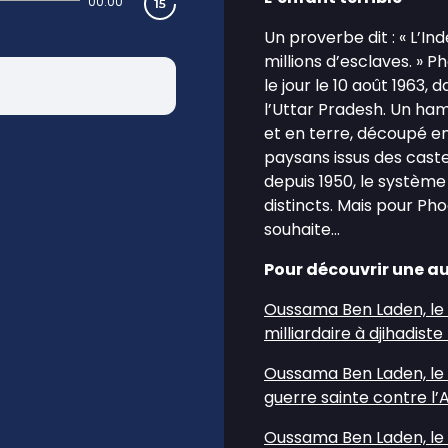
00:00
Un proverbe dit : « L’I
millions d’esclaves. » P
le jour le 10 août 1963,
l’Uttar Pradesh. Un h
et en terre, découpé en
paysans issus des castes
depuis 1950, le système
distincts. Mais pour Pho
souhaite…
Pour découvrir une au
Oussama Ben Laden, le te
milliardaire à djihadiste
Oussama Ben Laden, le te
guerre sainte contre l
Oussama Ben Laden, le te