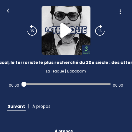
cal, le terroriste le plus recherché du 20e siècle : des atte
La Traque
|
Bababam
00:00
00:00
|
Suivant
À propos
À propos