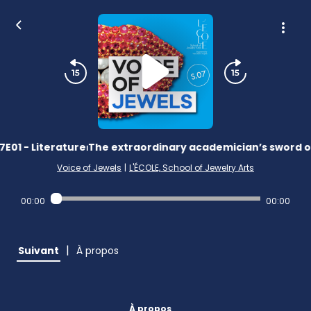
7E01 - Literature⏐The extraordinary academician’s sword 
Voice of Jewels
|
L'ÉCOLE, School of Jewelry Arts
00:00
00:00
|
Suivant
À propos
À propos