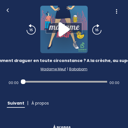
ent draguer en toute circonstance ? A la crèche, au supe
Madame Meuf
|
Bababam
00:00
00:00
|
Suivant
À propos
À propos