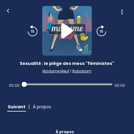
Sexualité : le piège des mecs "féministes"
Madame Meuf
|
Bababam
00:00
00:00
|
Suivant
À propos
À propos