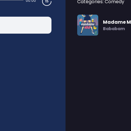
00:00
Catégories: Comedy
Madame M
Bababam