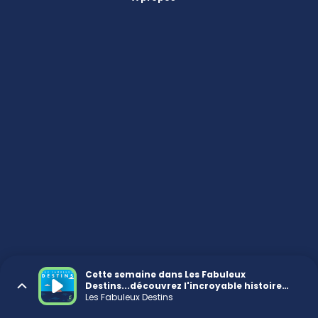
Cette semaine dans Les Fabuleux
Destins...découvrez l'incroyable histoire
d'Irena Sendler
Les Fabuleux Destins