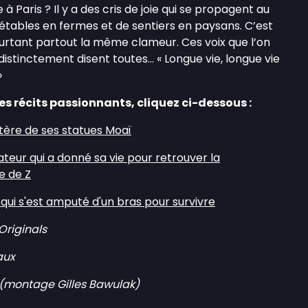
 à Paris ? Il y a des cris de joie qui se propagent au
d’étables en fermes et de sentiers en paysans. C’est
ourtant partout la même clameur. Ces voix que l’on
distinctement disent toutes… « Longue vie, longue vie
»
es récits passionnants, cliquez ci-dessous :
stère de ses statues Moaï
ateur qui a donné sa vie pour retrouver la
e de Z
e qui s'est amputé d'un bras pour survivre
riginals
aux
(montage Gilles Bawulak)