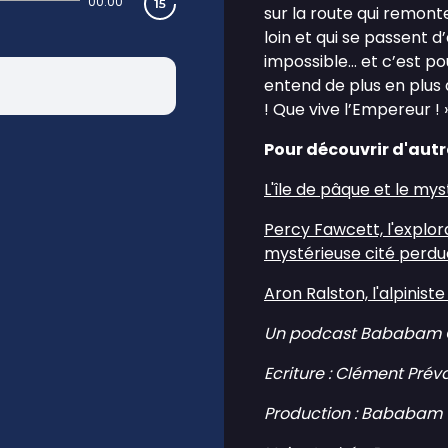
00:00
sur la route qui remonte
loin et qui se passent 
impossible… et c’est p
entend de plus en plus 
! Que vive l’Empereur ! 
Pour découvrir d'autr
L'île de pâque et le my
Percy Fawcett, l'explor
mystérieuse cité perdu
Aron Ralston, l'alpinist
Un podcast Bababam O
Ecriture : Clément Prév
Production : Bababam 