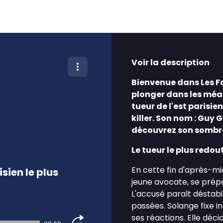
Voir la description
Bienvenue dans Les Fa
plonger dans les méan
tueur de l'est parisie
killer. Son nom : Guy
découvrez son sombre
Le tueur le plus redou
En cette fin d'après-mi
isien le plus
jeune avocate, se prépa
L'accusé paraît déstab
passées. Solange fixe 
ses réactions. Elle déc