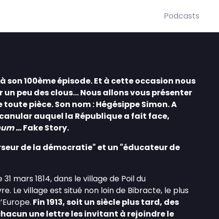
Podcasts
jà son 100ème épisode. Et à cette occasion nous
 un peu des clous... Nous allons vous présenter
 toute pièce. Son nom : Hégésippe Simon. A
 canular auquel la République a fait face,
hum …
Fake Story.
seur de la démocratie" et un "éducateur de
31 mars 1814, dans le village de Poil du
. Le village est situé non loin de Bibracte, le plus
d’Europe.
Fin 1913, soit un siècle plus tard, des
acun une lettre les invitant à rejoindre le