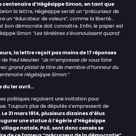
u centenaire d’Hégésippe Simon, en tant que
Selon la lettre, Hégésippe serait un “précurseur de
e un “éducateur de valeurs”, comme la liberté...
 bon démocrate doit connaître. Enfin, le papier est
gésippe Simon
“Les ténèbres s’évanouissent quand
urs, la lettre reçoit pas moins de 17 réponses
 de Paul Meunier
“Je m’empresse de vous faire
vec grand plaisir le titre de membre d’honneur du
 centenaire Hégésippe Simon.”
 du 1er avril...
s politiques reçoivent une invitation pour
atue. Toujours plus de députés s’empressent de
.
Le 31 mars 1914, plusieurs dizaines d’élus
naugurer une statue à l’égérie d’Hégésippe
village natale, Poil, sont donc censés se
ire de ce fameux “précurseur de la démocratie”.