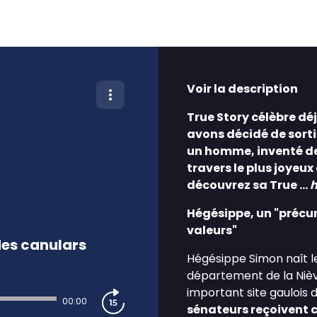
Voir la description
True Story célèbre dé
avons décidé de sortir
un homme, inventé de
travers le plus joyeux
découvrez sa True …
Hégésippe, un "précur
valeurs"
des canulars
Hégésippe Simon naît le 
département de la Nièvre
important site gaulois 
00:00
sénateurs reçoivent ch