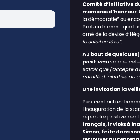
Comité d’initiative d
membres d’honneur.
la démocratie” ou encor
Bref, un homme que tout
orné de la devise d’Hé
le soleil se lève”.
Au bout de quelques jo
positives
comme celle
savoir que j’accepte a
comité d’initiative du
Une invitation la veille
Puis, cent autres homme
l’inauguration de la st
répondre positivement
français, invités à i
Simon, faite dans son 
retrouver au centena