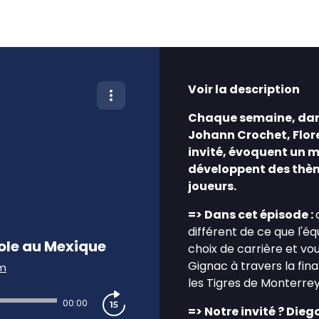
Voir la description
Chaque semaine, dan
Johann Crochet, Flore
invité, évoquent un m
développent des thèm
joueurs.
=> Dans cet épisode :
différent de ce que l'éq
ole au Mexique
choix de carrière et vo
Gignac à travers la fin
m
les Tigres de Monterrey
00:00
=> Notre invité ? Dieg