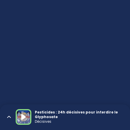
Pesticides : 24h décisives pour interdire le
Glyphosate
Décisives