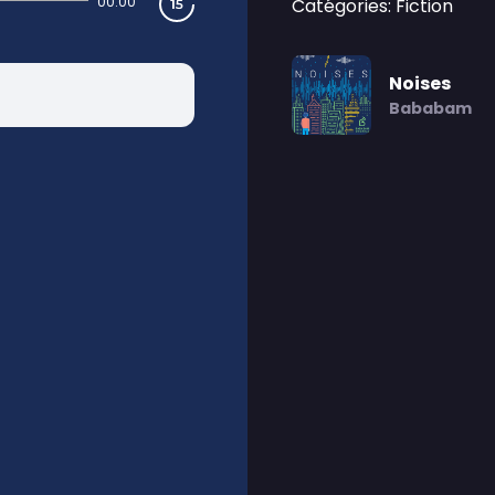
00:00
Catégories: Fiction
Noises
Bababam