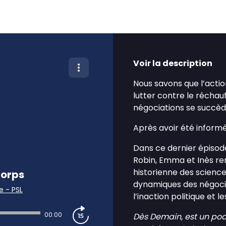
Voir la description
Nous savons que l’action,
lutter contre le réchau
négociations se succède
Après avoir été inform
Dans ce dernier épisod
Robin, Emma et Inès r
historienne des science
corps
dynamiques des négociat
e - PSL
l’inaction politique et l
00:00
Dès Demain, est un pod