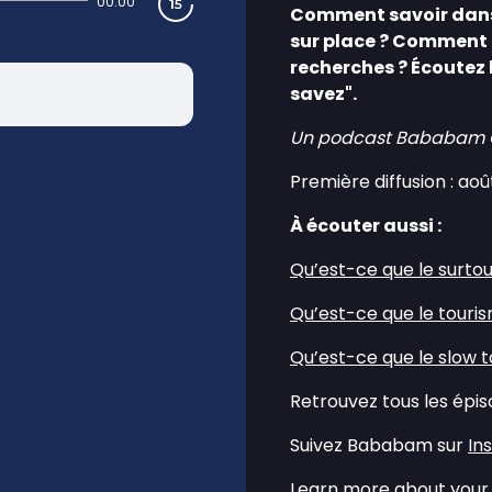
00:00
Comment savoir dans qu
sur place ? Comment f
recherches ? Écoutez 
savez".
Un podcast Bababam Ori
Première diffusion : aoû
À écouter aussi :
⁠⁠Qu’est-ce que le surtou
⁠⁠Qu’est-ce que le touris
⁠⁠Qu’est-ce que le slow t
Retrouvez tous les épi
Suivez Bababam sur
In
Learn more about your 