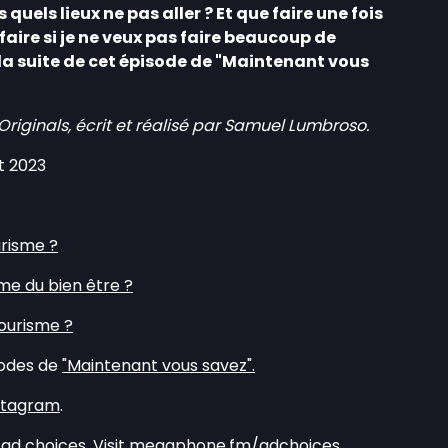
els lieux ne pas aller ? Et que faire une fois
aire si je ne veux pas faire beaucoup de
la suite de cet épisode de "Maintenant vous
ginals, écrit et réalisé par Samuel Lumbroso.
t 2023
risme ?⁠⁠
me du bien être ?⁠⁠
ourisme ?⁠⁠
sodes de
"Maintenant vous savez".
stagram
.
ad choices. Visit
megaphone.fm/adchoices