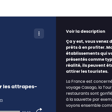
Voir la description
Ça y est, vous venez d
prêts à en profiter. M
établissements qui vo
présentés comme typi
réalité, ils peuvent ê
attirer les touristes.
La France est concerné
r les attrapes-
voyage Casago, la Tour E
restaurants sont gonflé
à la sauvette par exemp
am
voyons ensemble comme