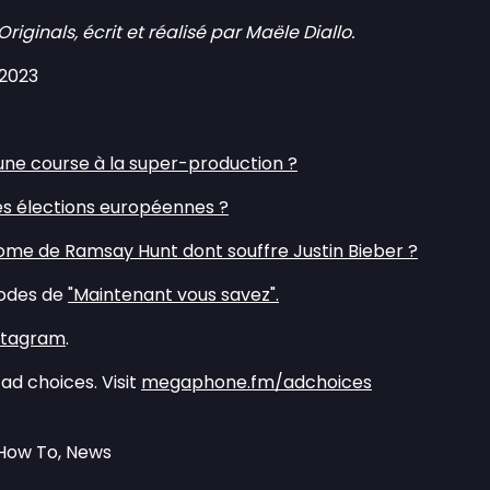
inals, écrit et réalisé par Maële Diallo.
 2023
une course à la super-production ?⁠
des élections européennes ?⁠
ome de Ramsay Hunt dont souffre Justin Bieber ?⁠
sodes de
⁠"Maintenant vous savez".⁠
nstagram⁠
.
ad choices. Visit
megaphone.fm/adchoices
 How To, News