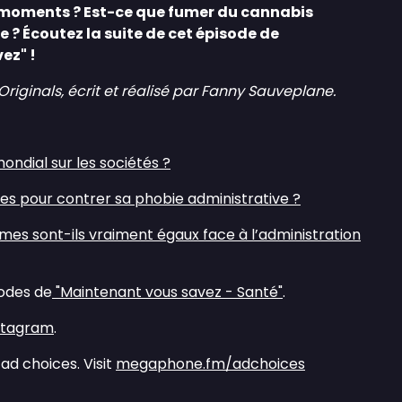
r moments ? Est-ce que fumer du cannabis
? Écoutez la suite de cet épisode de
ez" !
ginals, écrit et réalisé par Fanny Sauveplane.
ondial sur les sociétés ?⁠
ces pour contrer sa phobie administrative ?⁠
mes sont-ils vraiment égaux face à l’administration
sodes de
⁠⁠⁠⁠ "Maintenant vous savez - Santé"⁠⁠⁠⁠
.
Instagram⁠⁠⁠⁠
.
ad choices. Visit
megaphone.fm/adchoices