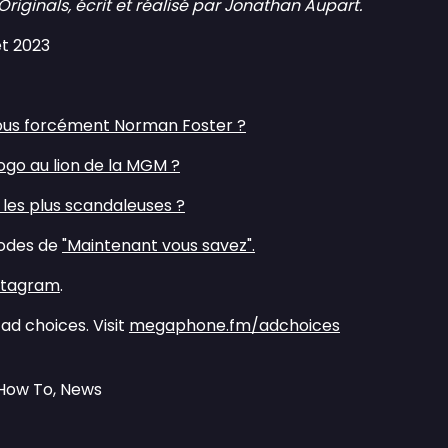
ginals, écrit et réalisé par Jonathan Aupart.
let 2023
ous forcément Norman Foster ?⁠
 logo au lion de la MGM ?⁠
 les plus scandaleuses ?⁠
sodes de
⁠"Maintenant vous savez".⁠
nstagram⁠
.
ad choices. Visit
megaphone.fm/adchoices
 How To, News