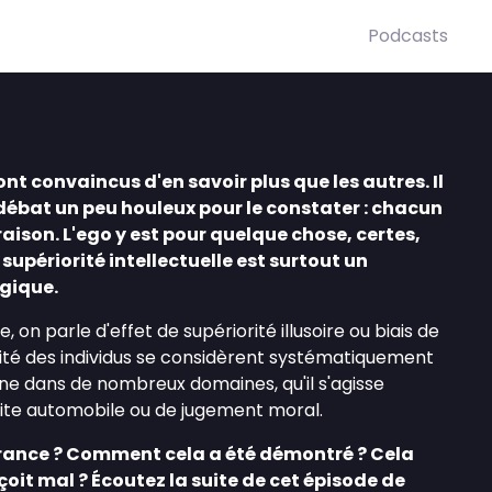
Podcasts
nt convaincus d'en savoir plus que les autres. Il
n débat un peu houleux pour le constater : chacun
aison. L'ego y est pour quelque chose, certes,
supériorité intellectuelle est surtout un
gique.
, on parle d'effet de supériorité illusoire ou biais de
rité des individus se considèrent systématiquement
e dans de nombreux domaines, qu'il s'agisse
uite automobile ou de jugement moral.
urance ? Comment cela a été démontré ? Cela
çoit mal ? Écoutez la suite de cet épisode de