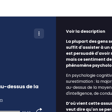
Voir la description
La plupart des gens so
suffit d'assister à u
est persuadé d'avoir r
mais ce sentiment de 
phénomène psycholo
En psychologie cognitive
surestimation : la majo
au-dessus de la
au-dessus de la moyenn
d'intelligence, de cond
am
D’où vient cette ass
veut dire qu'on se per