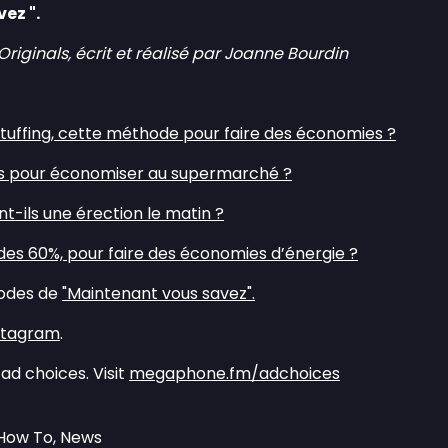
ez ".
ginals, écrit et réalisé par Joanne Bourdin
stuffing, cette méthode pour faire des économies ?⁠
ces pour économiser au supermarché ?⁠
t-ils une érection le matin ?⁠⁠⁠⁠
 des 60%, pour faire des économies d’énergie ?⁠
sodes de
⁠⁠⁠"Maintenant vous savez".⁠⁠⁠
nstagram⁠⁠⁠
.
ad choices. Visit
megaphone.fm/adchoices
 How To, News