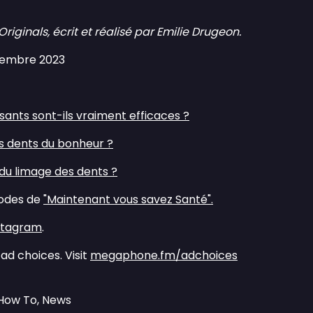
ginals, écrit et réalisé par Emilie Drugeon.
ovembre 2023
ssants sont-ils vraiment efficaces ?
es dents du bonheur ?
du limage des dents ?
sodes de
⁠⁠⁠⁠⁠⁠⁠⁠⁠⁠⁠"Maintenant vous savez Santé".⁠⁠⁠⁠⁠⁠⁠⁠⁠⁠⁠
⁠⁠⁠Instagram⁠⁠⁠⁠⁠⁠⁠⁠⁠⁠⁠
.
ad choices. Visit
megaphone.fm/adchoices
 How To, News