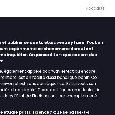
Podcasts
 et oublier ce que tu étais venue y faire. Tout un
ment expérimenté ce phénomène déroutant.
me inquiéter. On pense à tort que ce sont des
e.
te, également appelé doorway effect ou encore
rontière, est en réalité aussi banal que bénin. Ce
niversel est sans conséquence. Et surtout : son
nière très simple. Des scientifiques américains de
, dans l’Etat de l’Indiana, ont par exemple mené
é étudié par la science ?
Que se passe-t-il