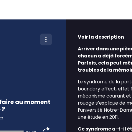
Voir la description
Arriver dans une pièce
chacun a déjà forcé
Parfois, cela peut mê
troubles de la mémoir
Le syndrome de la por
boundary effect, effet f
mécanisme courant et u
t faire au moment
rouage s’explique de ma
 ?
l’université Notre-Dame
une étude en 2011.
am
Ce syndrome a-t-il ét