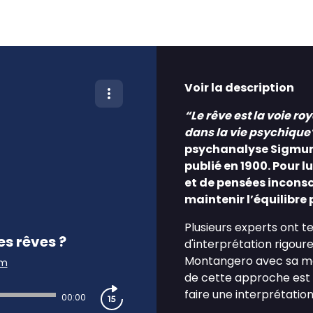
Voir la description
“Le rêve est la voie r
dans la vie psychique
psychanalyse Sigmund
publié en 1900. Pour l
et de pensées inconsc
maintenir l’équilibre
Plusieurs experts ont t
es rêves ?
d'interprétation rigour
Montangero avec sa mét
am
de cette approche est 
faire une interprétatio
00:00