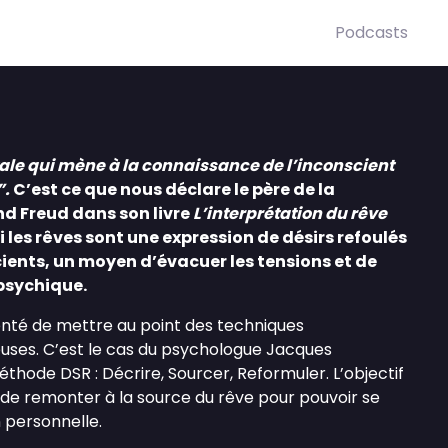
Podcasts
oyale qui mène à la connaissance de l’inconscient
”.
C’est ce que nous déclare le père de la
 Freud dans son livre
L’interprétation du rêve
ui les rêves sont une expression de désirs refoulés
ients, un moyen d’évacuer les tensions et de
 psychique.
enté de mettre au point des techniques
euses. C’est le cas du psychologue Jacques
hode DSR : Décrire, Sourcer, Reformuler. L’objectif
de remonter à la source du rêve pour pouvoir se
n personnelle.