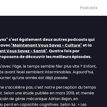
Podcasts
ez" c'est également deux autres podcasts qui
 avec
"Maintenant Vous Savez - Culture"
et la
nt Vous Savez - Santé"
. Quatre fois par
oposons de découvrir les meilleurs épisodes.
vec l’âge, le temps semble filer plus vite ? Enfant,
te avant Noël semblent interminables. Aujourd’hui,
ourner qu’une année est déjà passée.
e s’accélère pas, c'est notre perception du temps
ant. Selon une étude publiée en mars 2019, et menée
icain de génie mécanique Adrian Bejan, en
au perd en capacités cognitives. Selon lui : « Les