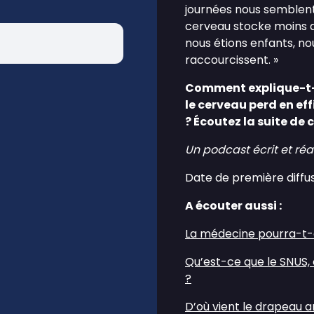
journées nous semblent 
cerveau stocke moins d
nous étions enfants, no
raccourcissent. »
Comment explique-t-o
le cerveau perd en eff
? Écoutez la suite de
Un podcast écrit et réal
Date de première diffusi
A écouter aussi :
La médecine pourra-t-e
Qu’est-ce que le SNUS, 
?
D’où vient le drapeau 