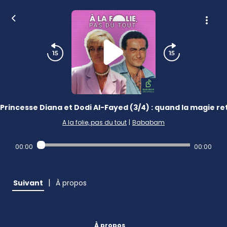
Princesse Diana et Dodi Al-Fayed (3/4) : quand la magie 
A la folie, pas du tout
|
Bababam
00:00
00:00
|
Suivant
À propos
À propos