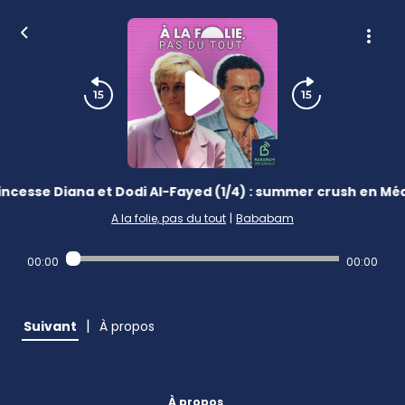
incesse Diana et Dodi Al-Fayed (1/4) : summer crush en Mé
A la folie, pas du tout
|
Bababam
00:00
00:00
|
Suivant
À propos
À propos