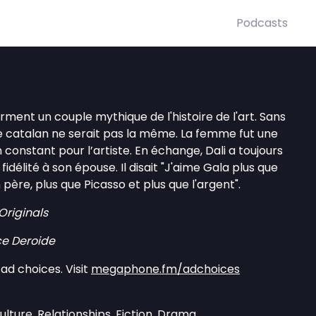
Podcasts
rment un couple mythique de l'histoire de l'art. Sans
re catalan ne serait pas la même. La femme fut une
n constant pour l’artiste. En échange, Dali a toujours
fidélité à son épouse. Il disait "J'aime Gala plus que
ère, plus que Picasso et plus que l'argent".
riginals
ice Deroide
ad choices. Visit
megaphone.fm/adchoices
ulture, Relationships, Fiction, Drama