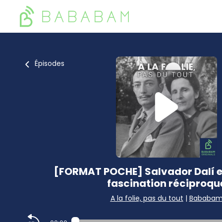
Épisodes
[FORMAT POCHE] Salvador Dalí et
fascination réciproqu
A la folie, pas du tout
|
Bababa