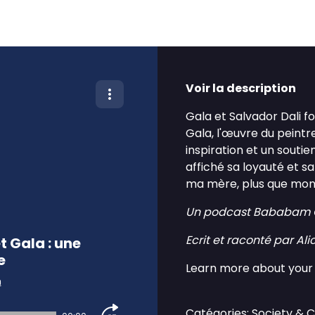
Voir la description
Gala et Salvador Dali fo
Gala, l'œuvre du peint
inspiration et un soutie
affiché sa loyauté et sa 
ma mère, plus que mon p
Un podcast Bababam O
Ecrit et raconté par Al
 Gala : une
e
Learn more about your 
m
Catégories: Society & C