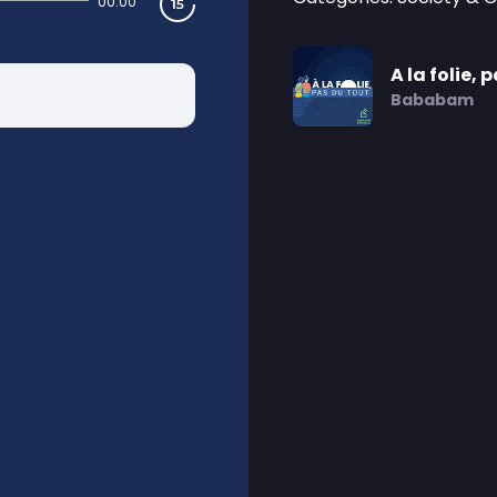
00:00
A la folie, 
Bababam