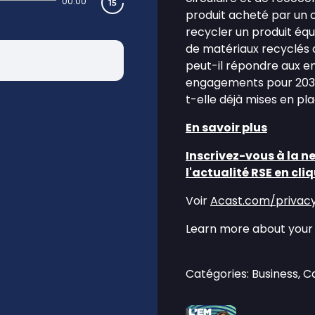
00:00
produit acheté par un cl
recycler un produit équ
de matériaux recyclés 
peut-il répondre aux e
engagements pour 2030 
t-elle déjà mises en pl
En savoir plus
Inscrivez-vous à la n
l'actualité RSE en cliq
Voir
Acast.com/privac
Learn more about your 
Catégories: Business, 