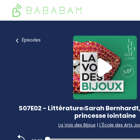
Épisodes
S07E02 - Littérature⏐Sarah Bernhardt,
princesse lointaine
La Voix des Bijoux
|
L'École des Arts Joa