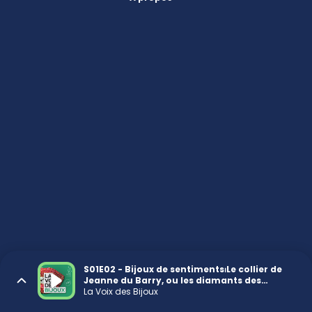
S01E02 - Bijoux de sentiments⏐Le collier de
Jeanne du Barry, ou les diamants des
courtisanes
La Voix des Bijoux