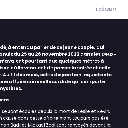
Podcasts
éjà entendu parler de ce jeune couple, qui
 la nuit du 25 au 26 novembre 2022 dans les Deux-
in n’avaient pourtant que quelques mètres à
son où ils venaient de passer la soirée et celle
. Au fil des mois, cette disparition inquiétante
une affaire criminelle sordide qui comporte
mystères.
pens
 se sont écoulés depuis la mort de Leslie et Kevin.
 cause dans cette affaire n’ont toujours pas été
athan Badji et Mickaël Zadi sont renvoyés devant la