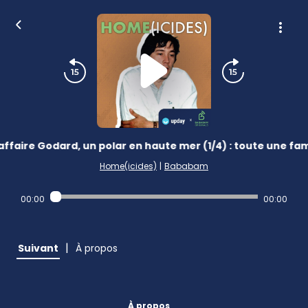
affaire Godard, un polar en haute mer (1/4) : toute une fam
Home(icides)
|
Bababam
00:00
00:00
|
Suivant
À propos
À propos