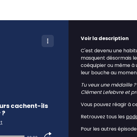
Voir la description
C'est devenu une habitud
masquent désormais leu
coéquipier ou même à un
leur bouche au moment
Tu veux une médaille ? 
Clément Lefebvre et p
Vous pouvez réagir à c
urs cachent-ils
 ?
Retrouvez tous les
podc
rt
Pour les autres épisodes