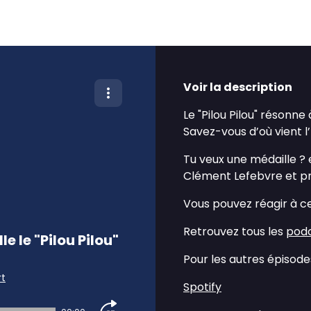
Voir la description
Le "Pilou Pilou" résonn
Savez-vous d’où vient 
Tu veux une médaille ? 
Clément Lefebvre et p
Vous pouvez réagir à c
Retrouvez tous les
podc
 le "Pilou Pilou"
Pour les autres épisodes
rt
Spotify