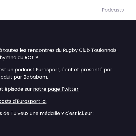
Podcasts
e à toutes les rencontres du Rugby Club Toulonnais.
l’hymne du RCT ?
est un podcast Eurosport, écrit et présenté par
roduit par Bababam.
et épisode sur
notre page Twitter
.
asts d'Eurosport ici
.
 de Tu veux une médaille ? c'est ici, sur :