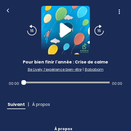
Pour bien finir l'année : Crise de calme
Be Lively, l’expérience bien-être
|
Bababam
00:00
00:00
|
Suivant
À propos
À propos