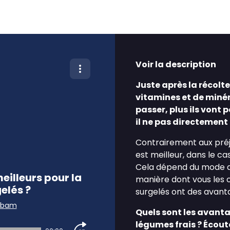
Voir la description
Juste après la récolt
vitamines et de minér
passer, plus ils vont 
il ne pas directement
Contrairement aux préju
est meilleur, dans le c
Cela dépend du mode de
eilleurs pour la
manière dont vous les cu
elés ?
surgelés ont des avant
abam
Quels sont les avant
légumes frais ? Écout