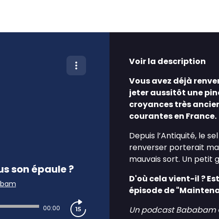
Voir la description
Vous avez déjà renver
jeter aussitôt une pin
croyances très ancienn
courantes en France.
Depuis l’Antiquité, le se
renverser porterait mal
mauvais sort. Un petit g
us son épaule ?
D'où cela vient-il ? Es
abam
épisode de "Maintena
00:00
Un podcast Bababam Ori