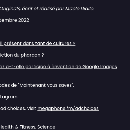
inals, écrit et réalisé par Maële Diallo.
eptembre 2022
il présent dans tant de cultures ?⁠
iction du pharaon ?⁠
z a-t-elle participé à l'invention de Google Images
sodes de
⁠⁠"Maintenant vous savez".⁠⁠
nstagram⁠⁠
.
ad choices. Visit
megaphone.fm/adchoices
Health & Fitness, Science