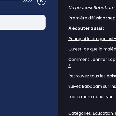
00:00
Un podcast Bababam Orig
Première diffusion : s
À écouter aussi :
⁠Pourquoi le dragon est-
⁠Qu’est-ce que la maléd
⁠Comment Jennifer Lope
?⁠
Retrouvez tous les épi
Suivez Bababam sur
⁠⁠I
Learn more about your 
Catégories: Education, 