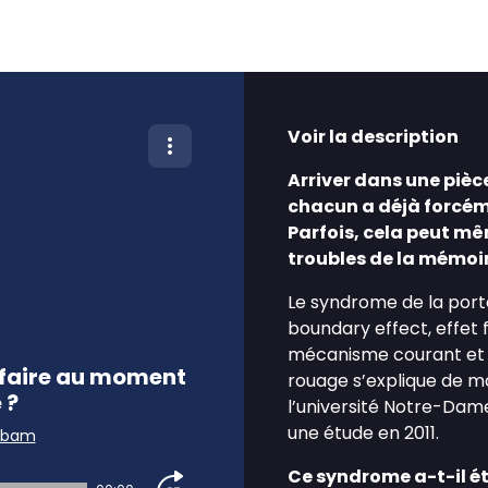
Voir la description
Arriver dans une pièce
chacun a déjà forcé
Parfois, cela peut mê
troubles de la mémoir
Le syndrome de la por
boundary effect, effet f
mécanisme courant et u
t faire au moment
rouage s’explique de ma
 ?
l’université Notre-Dame
une étude en 2011.
abam
Ce syndrome a-t-il ét