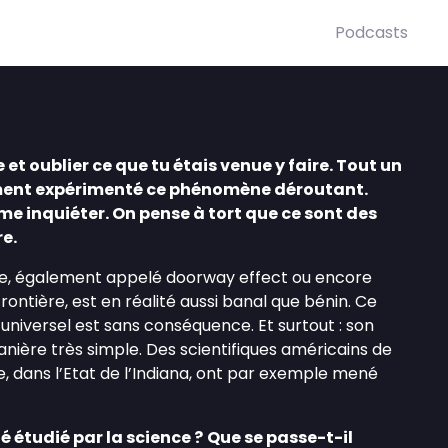
Podcasts
 et oublier ce que tu étais venue y faire. Tout un
ment expérimenté ce phénomène déroutant.
me inquiéter. On pense à tort que ce sont des
e.
te, également appelé doorway effect ou encore
rontière, est en réalité aussi banal que bénin. Ce
niversel est sans conséquence. Et surtout : son
nière très simple. Des scientifiques américains de
, dans l’Etat de l’Indiana, ont par exemple mené
é étudié par la science ?
Que se passe-t-il