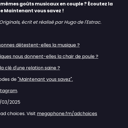
s mêmes goûts musicaux en couple ?
Écoutez la
de Maintenant vous savez !
inals, écrit et réalisé par Hugo de l'Estrac.
sonnes détestent-elles la musique ?⁠
iques nous donnent-elles la chair de poule ?⁠
 la clé d'une relation saine ?⁠
sodes de
⁠"Maintenant vous savez".⁠
nstagram⁠
.
2/03/2025
ad choices. Visit
megaphone.fm/adchoices