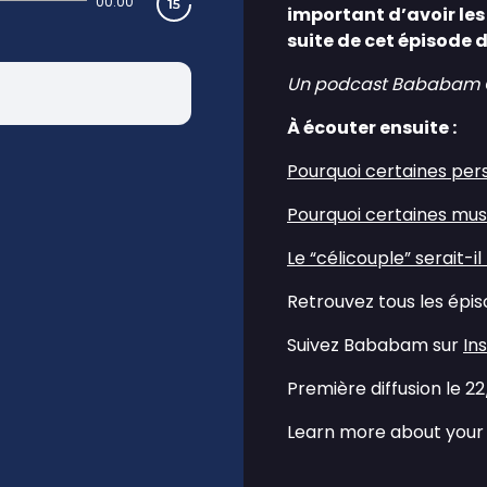
00:00
important d’avoir le
suite de cet épisode 
Un podcast Bababam Orig
À écouter ensuite :
⁠Pourquoi certaines per
⁠Pourquoi certaines mus
⁠Le “célicouple” serait-il
Retrouvez tous les épi
Suivez Bababam sur
⁠I
Première diffusion le 2
Learn more about your 